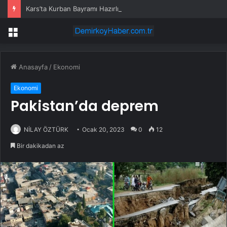
Kars’ta Kurban Bayramı Hazırlıkları
Menü
Anasayfa
/
Ekonomi
Ekonomi
Pakistan’da deprem
NİLAY ÖZTÜRK
Ocak 20, 2023
0
12
Bir dakikadan az