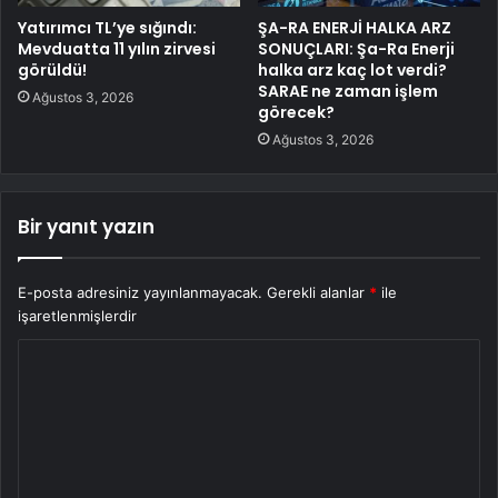
Yatırımcı TL’ye sığındı:
ŞA-RA ENERJİ HALKA ARZ
Mevduatta 11 yılın zirvesi
SONUÇLARI: Şa-Ra Enerji
görüldü!
halka arz kaç lot verdi?
SARAE ne zaman işlem
Ağustos 3, 2026
görecek?
Ağustos 3, 2026
Bir yanıt yazın
E-posta adresiniz yayınlanmayacak.
Gerekli alanlar
*
ile
işaretlenmişlerdir
Y
o
r
u
m