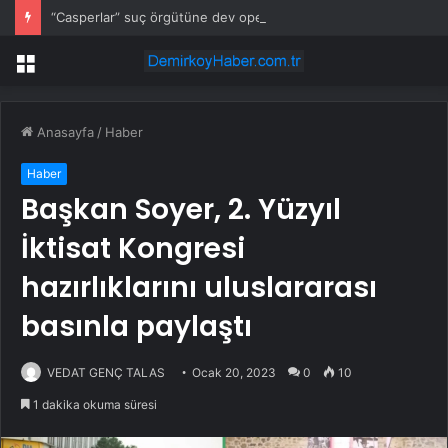
“Casperlar” suç örgütüne dev operasyon! 151 şüpheli hakkında dava açıldı
Menü
Anasayfa
/
Haber
Haber
Başkan Soyer, 2. Yüzyıl
İktisat Kongresi
hazırlıklarını uluslararası
basınla paylaştı
VEDAT GENÇ TALAS
Ocak 20, 2023
0
10
1 dakika okuma süresi