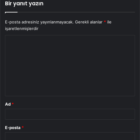
Bir yanıt yazın
E-posta adresiniz yayınlanmayacak.
Gerekli alanlar
*
ile
işaretlenmişlerdir
Y
o
r
u
m
*
Ad
*
E-posta
*