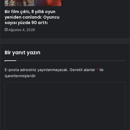
Bir film çıktı, 8 yıllık oyun
yeniden canlandı: Oyuncu
sayısı yüzde 90 arttı
Ağustos 4, 2026
Bir yanıt yazın
E-posta adresiniz yayınlanmayacak.
Gerekli alanlar
*
ile
işaretlenmişlerdir
Y
o
r
u
m
*