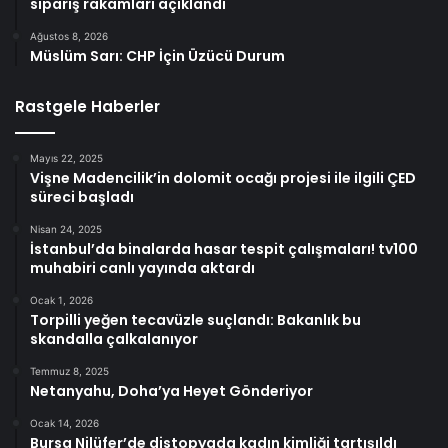
sipariş rakamları açıklandı
Ağustos 8, 2026
Müslüm Sarı: CHP İçin Üzücü Durum
Rastgele Haberler
Mayıs 22, 2025
Vişne Madencilik’in dolomit ocağı projesi ile ilgili ÇED
süreci başladı
Nisan 24, 2025
İstanbul’da binalarda hasar tespit çalışmaları! tv100
muhabiri canlı yayında aktardı
Ocak 1, 2026
Torpilli yeğen tecavüzle suçlandı: Bakanlık bu
skandalla çalkalanıyor
Temmuz 8, 2025
Netanyahu, Doha’ya Heyet Gönderiyor
Ocak 14, 2026
Bursa Nilüfer’de distopyada kadın kimliği tartışıldı