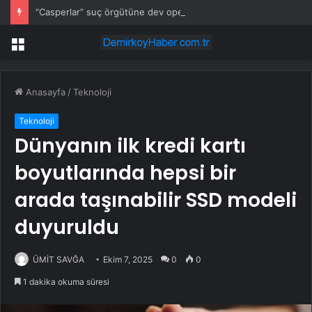
“Casperlar” suç örgütüne dev operasyon! 151 şüpheli hakkında dava açıldı
Menü
Anasayfa
/
Teknoloji
Teknoloji
Dünyanın ilk kredi kartı
boyutlarında hepsi bir
arada taşınabilir SSD modeli
duyuruldu
ÜMİT SAVĞA
Ekim 7, 2025
0
0
1 dakika okuma süresi