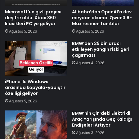
Microsoft’un gizli projesi
Alibaba’dan OpenAI’a dev
deşifre oldu: Xbox 360
meydan okuma: Qwen3.8-
klasikleri PC’ye geliyor
Max resmen tanıtıldı
Ağustos 5, 2026
Ağustos 5, 2026
BMW’den 29 bin aracı
etkileyen yangın riski geri
çağırması
Ağustos 4, 2026
iPhone ile Windows
arasında kopyala-yapıştır
özelliği geliyor
Ağustos 5, 2026
BMW’nin Çin’deki Elektrikli
Araç Yarışında Geç Kaldığı
Endişeleri Artıyor
Ağustos 3, 2026