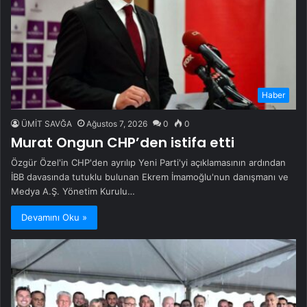
Haber
ÜMİT SAVĞA
Ağustos 7, 2026
0
0
Murat Ongun CHP’den istifa etti
Özgür Özel'in CHP'den ayrılıp Yeni Parti'yi açıklamasının ardından
İBB davasında tutuklu bulunan Ekrem İmamoğlu'nun danışmanı ve
Medya A.Ş. Yönetim Kurulu…
Devamını Oku »