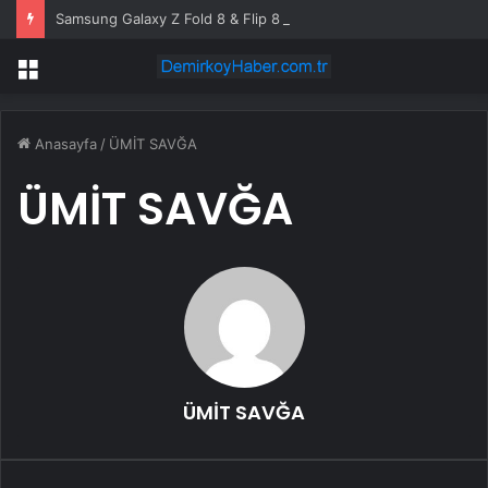
Samsung Galaxy Z Fold 8 & Flip 8 rekora koşuyor: Ön sipariş rakamları açıklandı
Menü
Anasayfa
/
ÜMİT SAVĞA
ÜMİT SAVĞA
ÜMİT SAVĞA