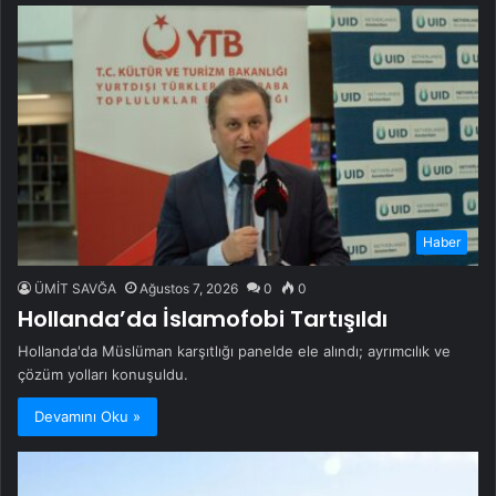
Haber
ÜMİT SAVĞA
Ağustos 7, 2026
0
0
Hollanda’da İslamofobi Tartışıldı
Hollanda'da Müslüman karşıtlığı panelde ele alındı; ayrımcılık ve
çözüm yolları konuşuldu.
Devamını Oku »