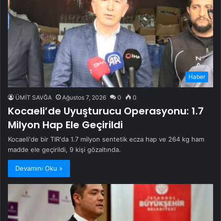
Haber
ÜMİT SAVĞA
Ağustos 7, 2026
0
0
Kocaeli’de Uyuşturucu Operasyonu: 1.7
Milyon Hap Ele Geçirildi
Kocaeli'de bir TIR'da 1.7 milyon sentetik ecza hap ve 264 kg ham
madde ele geçirildi, 9 kişi gözaltında.
Devamını Oku »