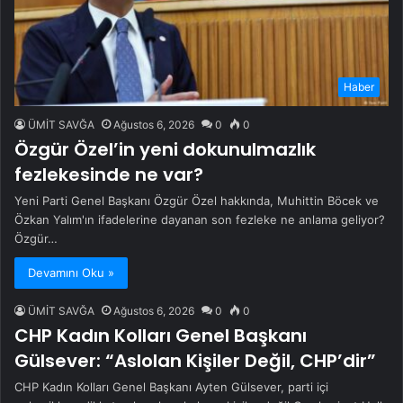
Haber
ÜMİT SAVĞA
Ağustos 6, 2026
0
0
Özgür Özel’in yeni dokunulmazlık
fezlekesinde ne var?
Yeni Parti Genel Başkanı Özgür Özel hakkında, Muhittin Böcek ve
Özkan Yalım'ın ifadelerine dayanan son fezleke ne anlama geliyor?
Özgür…
Devamını Oku »
ÜMİT SAVĞA
Ağustos 6, 2026
0
0
CHP Kadın Kolları Genel Başkanı
Gülsever: “Aslolan Kişiler Değil, CHP’dir”
CHP Kadın Kolları Genel Başkanı Ayten Gülsever, parti içi