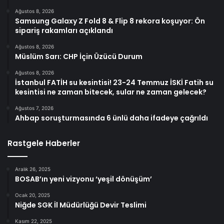
Ağustos 8, 2026
Samsung Galaxy Z Fold 8 & Flip 8 rekora koşuyor: Ön
sipariş rakamları açıklandı
Ağustos 8, 2026
Müslüm Sarı: CHP İçin Üzücü Durum
Ağustos 8, 2026
İstanbul FATİH su kesintisi! 23-24 Temmuz İSKİ Fatih su
kesintisi ne zaman bitecek, sular ne zaman gelecek?
Ağustos 7, 2026
Ahbap soruşturmasında 6 ünlü daha ifadeye çağrıldı
Rastgele Haberler
Aralık 26, 2025
BOSAB’ın yeni vizyonu ‘yeşil dönüşüm’
Ocak 20, 2025
Niğde SGK İl Müdürlüğü Devir Teslimi
Kasım 22, 2025