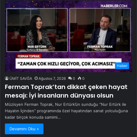
Haber
ÜMİT SAVĞA
Ağustos 7, 2026
0
0
Ferman Toprak’tan dikkat çeken hayat
mesajı: İyi insanların dünyası olsun
Müzisyen Ferman Toprak, Nur Ertürk’ün sunduğu “Nur Ertürk ile
Hayatın İçinden” programında özel hayatından sanat yolculuğuna
kadar birçok konuda samimi…
Devamını Oku »