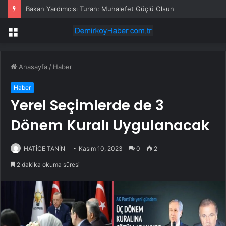
Bakan Yardımcısı Turan: Muhalefet Güçlü Olsun
Menü
Anasayfa
/
Haber
Haber
Yerel Seçimlerde de 3
Dönem Kuralı Uygulanacak
HATİCE TANİN
Kasım 10, 2023
0
2
2 dakika okuma süresi