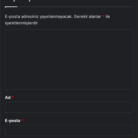
E-posta adresiniz yayınlanmayacak.
Gerekli alanlar
*
ile
işaretlenmişlerdir
Y
o
r
u
m
*
Ad
*
E-posta
*