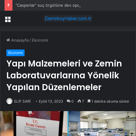
“Casperlar” suç örgütüne dev operasyon! 151 şüpheli hakkında dava açıldı
Menü
Anasayfa
/
Ekonomi
Ekonomi
Yapı Malzemeleri ve Zemin
Laboratuvarlarına Yönelik
Yapılan Düzenlemeler
ELİF SARİ
Eylül 13, 2023
0
7
1 dakika okuma süresi