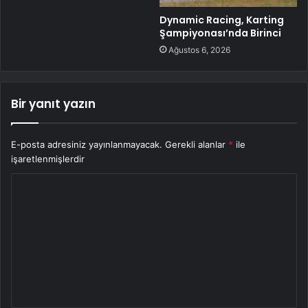
Dynamic Racing, Karting
Şampiyonası’nda Birinci
Ağustos 6, 2026
Bir yanıt yazın
E-posta adresiniz yayınlanmayacak.
Gerekli alanlar
*
ile
işaretlenmişlerdir
Y
o
r
u
m
*