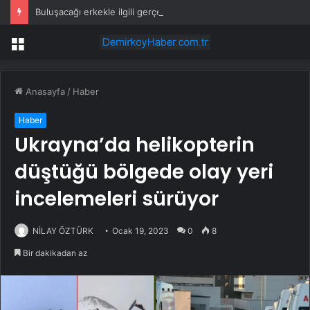
Buluşacağı erkekle ilgili gerçeği öğrenen kadından tepki çeken hareket
Menü
Anasayfa
/
Haber
Haber
Ukrayna’da helikopterin
düştüğü bölgede olay yeri
incelemeleri sürüyor
NİLAY ÖZTÜRK
Ocak 19, 2023
0
8
Bir dakikadan az