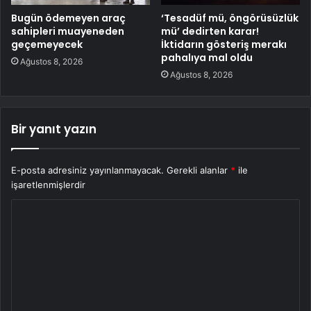
Bugün ödemeyen araç
‘Tesadüf mü, öngörüsüzlük
sahipleri muayeneden
mü’ dedirten karar!
geçemeyecek
İktidarın gösteriş merakı
pahalıya mal oldu
Ağustos 8, 2026
Ağustos 8, 2026
Bir yanıt yazın
E-posta adresiniz yayınlanmayacak.
Gerekli alanlar
*
ile
işaretlenmişlerdir
Y
o
r
u
m