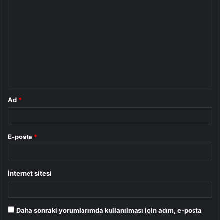
o
r
u
m
*
Ad
*
E-posta
*
İnternet sitesi
Daha sonraki yorumlarımda kullanılması için adım, e-posta