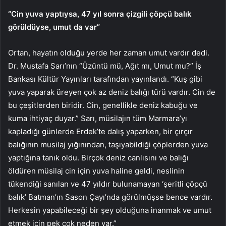
“Cin yuva yaptıysa, 47 yıl sonra çizgili çöpçü balık
görüldüyse, umut da var”
Ortan, hayatın olduğu yerde her zaman umut vardır dedi.
Dr. Mustafa Sarı’nın “Üzüntü mü, Ağıt mı, Umut mu?” İş
Bankası Kültür Yayınları tarafından yayınlandı. “Kuş gibi
yuva yaparak üreyen çok az deniz balığı türü vardır. Cin de
bu çeşitlerden biridir. Cin, genellikle deniz kabuğu ve
kuma ihtiyaç duyar.” Sarı, müsilajın tüm Marmara’yı
kapladığı günlerde Erdek’te dalış yaparken, bir çırçır
balığının musilaj yığınından, taşıyabildiği çöplerden yuva
yaptığına tanık oldu. Birçok deniz canlısını ve balığı
öldüren müsilaj cin için yuva haline geldi, neslinin
tükendiği sanılan ve 47 yıldır bulunamayan ‘şeritli çöpçü
balık’ Batman’ın Sason Çayı’nda görülmüşse bence vardır.
Herkesin yapabileceği bir şey olduğuna inanmak ve umut
etmek için pek çok neden var.”