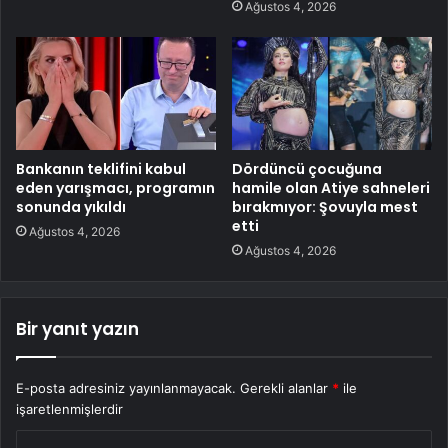
Ağustos 4, 2026
Bankanın teklifini kabul
Dördüncü çocuğuna
eden yarışmacı, programın
hamile olan Atiye sahneleri
sonunda yıkıldı
bırakmıyor: Şovuyla mest
etti
Ağustos 4, 2026
Ağustos 4, 2026
Bir yanıt yazın
E-posta adresiniz yayınlanmayacak.
Gerekli alanlar
*
ile
işaretlenmişlerdir
Y