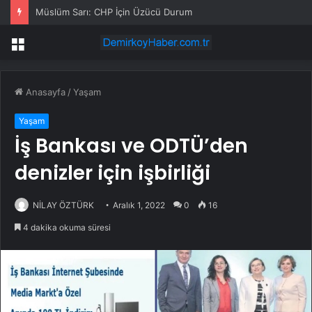
İstanbul FATİH su kesintisi! 23-24 Temmuz İSKİ Fatih su kesintisi ne zaman bitecek, sular ne zaman gelecek?
Menü
Anasayfa
/
Yaşam
Yaşam
İş Bankası ve ODTÜ’den
denizler için işbirliği
NİLAY ÖZTÜRK
Aralık 1, 2022
0
16
4 dakika okuma süresi