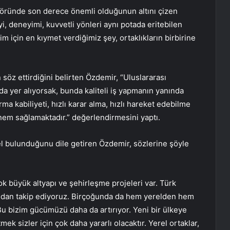
ktöründe son derece önemli olduğunun altını çizen
i, deneyimi, kuvvetli yönleri aynı potada eritebilen
zim için en kıymet verdiğimiz şey, ortaklıkların birbirine
öz ettirdiğini belirten Özdemir, “Uluslararası
da yer alıyorsak, bunda kaliteli iş yapmanın yanında
rma kabiliyeti, hızlı karar alma, hızlı hareket edebilme
nem sağlamaktadır.” değerlendirmesini yaptı.
el bulunduğunu dile getiren Özdemir, sözlerine şöyle
ok büyük altyapı ve şehirleşme projeleri var. Türk
ından takip ediyoruz. Birçoğunda da hem yerelden hem
Bu bizim gücümüzü daha da artırıyor. Yeni bir ülkeye
mek sizler için çok daha yararlı olacaktır. Yerel ortaklar,