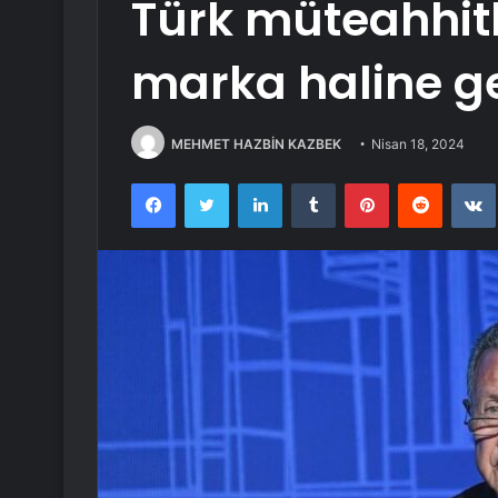
Türk müteahhitl
marka haline ge
MEHMET HAZBİN KAZBEK
Nisan 18, 2024
Facebook
Twitter
LinkedIn
Tumblr
Pinterest
Reddit