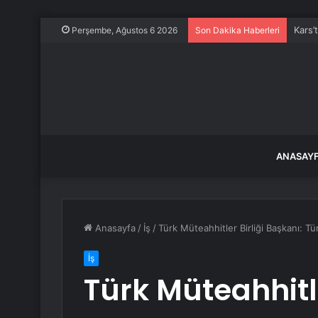
Kars’
Perşembe, Ağustos 6 2026
Son Dakika Haberleri
ANASAY
Anasayfa
/
İş
/
Türk Müteahhitler Birliği Başkanı: T
İş
Türk Müteahhitle