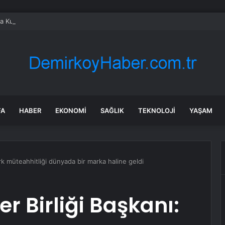
ta Kurban Bayramı Hazırlıkları
FA
HABER
EKONOMI
SAĞLIK
TEKNOLOJI
YAŞAM
ürk müteahhitliği dünyada bir marka haline geldi
r Birliği Başkanı: