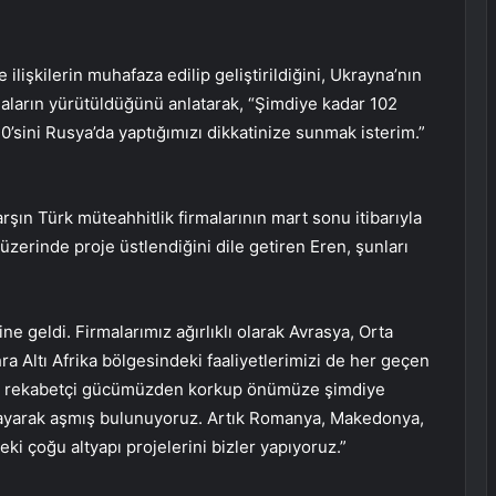
ilişkilerin muhafaza edilip geliştirildiğini, Ukrayna’nın
maların yürütüldüğünü anlatarak, “Şimdiye kadar 102
0’sini Rusya’da yaptığımızı dikkatinize sunmak isterim.”
n Türk müteahhitlik firmalarının mart sonu itibarıyla
üzerinde proje üstlendiğini dile getiren Eren, şunları
ne geldi. Firmalarımız ağırlıklı olarak Avrasya, Orta
ra Altı Afrika bölgesindeki faaliyetlerimizi de her geçen
ının rekabetçi gücümüzden korkup önümüze şimdiye
zorlayarak aşmış bulunuyoruz. Artık Romanya, Makedonya,
i çoğu altyapı projelerini bizler yapıyoruz.”