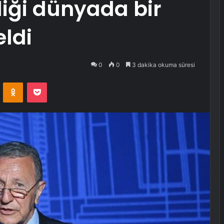
iği dünyada bir
ldi
0
0
3 dakika okuma süresi
VKontakte
Odnoklassniki
Pocket