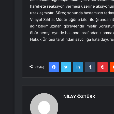
harekete reaksiyon vermesi üzerine aksiyonun
uzaklaşmıştır. Süreç sonunda hastamızın tedavi
Vilayet Sıhhat Müdürlüğüne bildirildiği andan i
ağır bakım uzmanı görevlendirilmiştir. Soruştur
öbür hemşireye de hastane tarafından kınama ce
Hukuk Ünitesi tarafından savcılığa hata duyur
Facebook
Twitter
LinkedIn
Tumblr
Pint
Paylaş
NİLAY ÖZTÜRK