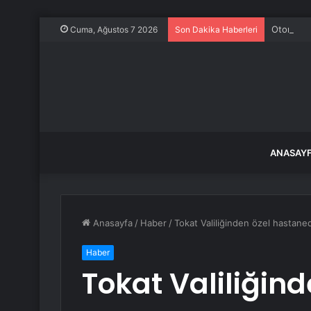
Otomobil
Cuma, Ağustos 7 2026
Son Dakika Haberleri
ANASAY
Anasayfa
/
Haber
/
Tokat Valiliğinden özel hastaned
Haber
Tokat Valiliğin