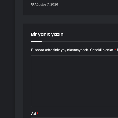
Ağustos 7, 2026
Bir yanıt yazın
E-posta adresiniz yayınlanmayacak.
Gerekli alanlar
*
i
Y
o
r
u
m
*
Ad
*