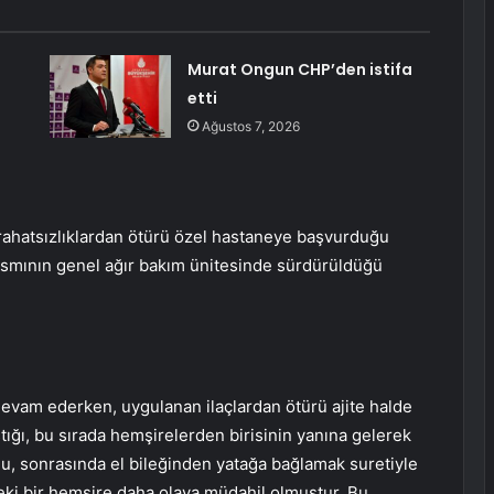
Murat Ongun CHP’den istifa
etti
Ağustos 7, 2026
 rahatsızlıklardan ötürü özel hastaneye başvurduğu
 kısmının genel ağır bakım ünitesinde sürdürüldüğü
evam ederken, uygulanan ilaçlardan ötürü ajite halde
ştığı, bu sırada hemşirelerden birisinin yanına gelerek
ğu, sonrasında el bileğinden yatağa bağlamak suretiyle
öteki bir hemşire daha olaya müdahil olmuştur. Bu