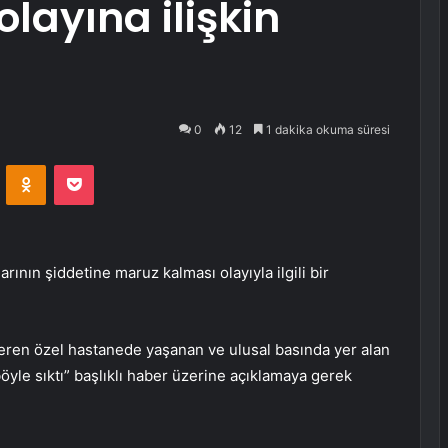
layına ilişkin
0
12
1 dakika okuma süresi
VKontakte
Odnoklassniki
Pocket
arının şiddetine maruz kalması olayıyla ilgili bir
 veren özel hastanede yaşanan ve ulusal basında yer alan
böyle sıktı” başlıklı haber üzerine açıklamaya gerek