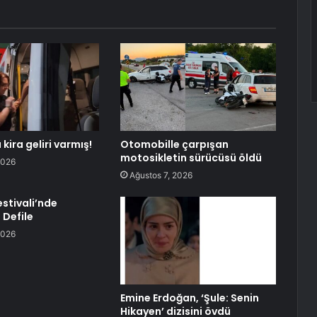
 kira geliri varmış!
Otomobille çarpışan
motosikletin sürücüsü öldü
2026
Ağustos 7, 2026
Festivali’nde
 Defile
2026
Emine Erdoğan, ‘Şule: Senin
Hikayen’ dizisini övdü