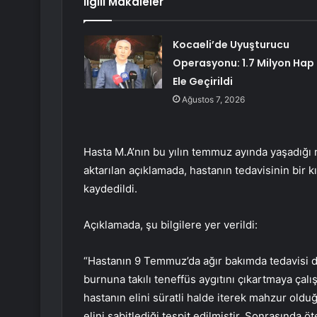
İlgili Makaleler
Kocaeli’de Uyuşturucu
Operasyonu: 1.7 Milyon Hap
Ele Geçirildi
Ağustos 7, 2026
Hasta M.A’nın bu yılın temmuz ayında yaşadığı
aktarılan açıklamada, hastanın tedavisinin bir
kaydedildi.
Açıklamada, şu bilgilere yer verildi:
“Hastanın 9 Temmuz’da ağır bakımda tedavisi d
burnuna takılı teneffüs aygıtını çıkartmaya çalı
hastanın elini süratli halde iterek mahzur oldu
elini sabitlediği tespit edilmiştir. Sonrasında 