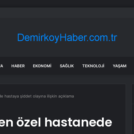
le çarpışan motosikletin sürücüsü öldü
FA
HABER
EKONOMI
SAĞLIK
TEKNOLOJI
YAŞAM
e hastaya şiddet olayına ilişkin açıklama
den özel hastanede