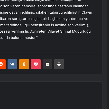
a son veren hemşire, sonrasında hastanın yanından
sine devam edilmiş, şifahen taburcu edilmiştir. Olayın
tibaren soruşturma açılıp bir başhekim yardımcısı ve
ma tarihinde ilgili hemşirenin iş akdine son verilmiş,
zası verilmiştir. Ayrıyeten Vilayet Sıhhat Müdürlüğü
usunda bulunulmuştur.”
erest
Reddit
VKontakte
Odnoklassniki
Pocket
E-Posta ile paylaş
Yazdır