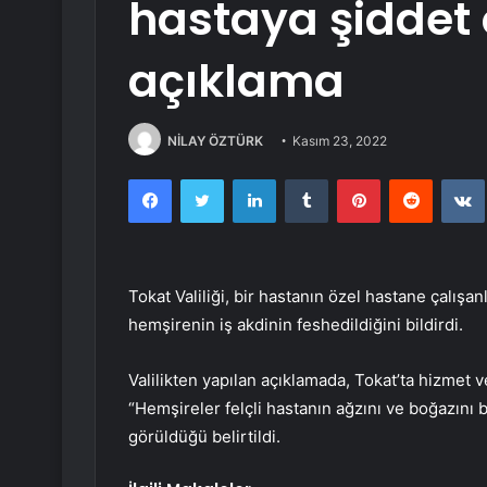
hastaya şiddet o
açıklama
NİLAY ÖZTÜRK
Kasım 23, 2022
Facebook
Twitter
LinkedIn
Tumblr
Pinterest
Reddit
Tokat Valiliği, bir hastanın özel hastane çalışanl
hemşirenin iş akdinin feshedildiğini bildirdi.
Valilikten yapılan açıklamada, Tokat’ta hizmet
“Hemşireler felçli hastanın ağzını ve boğazını 
görüldüğü belirtildi.