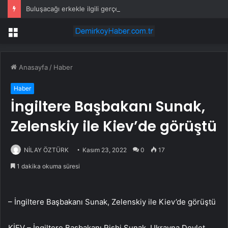
Buluşacağı erkekle ilgili gerçeği öğrenen kadından tepki çeken hareket
Menü
Anasayfa
/
Haber
Haber
İngiltere Başbakanı Sunak,
Zelenskiy ile Kiev’de görüştü
NİLAY ÖZTÜRK
Kasım 23, 2022
0
17
1 dakika okuma süresi
– İngiltere Başbakanı Sunak, Zelenskiy ile Kiev’de görüştü
KİEV – İngiltere Başbakanı Rishi Sunak, Ukrayna Devlet