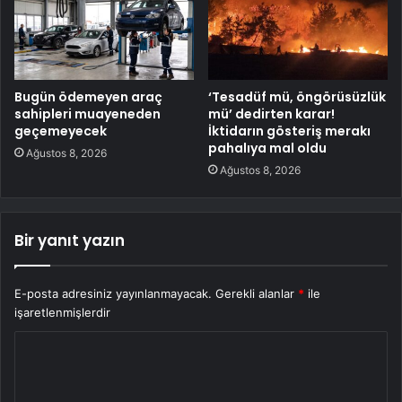
Bugün ödemeyen araç
‘Tesadüf mü, öngörüsüzlük
sahipleri muayeneden
mü’ dedirten karar!
geçemeyecek
İktidarın gösteriş merakı
pahalıya mal oldu
Ağustos 8, 2026
Ağustos 8, 2026
Bir yanıt yazın
E-posta adresiniz yayınlanmayacak.
Gerekli alanlar
*
ile
işaretlenmişlerdir
Y
o
r