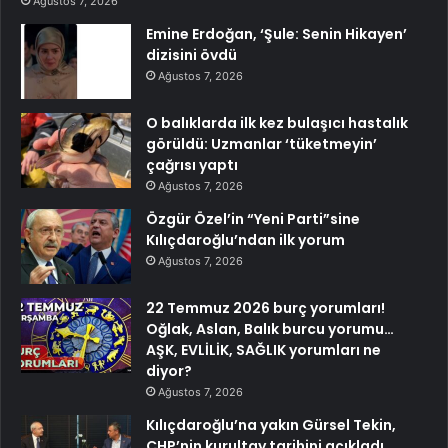
Ağustos 7, 2026
Emine Erdoğan, ‘Şule: Senin Hikayen’
dizisini övdü
Ağustos 7, 2026
O balıklarda ilk kez bulaşıcı hastalık
görüldü: Uzmanlar ‘tüketmeyin’
çağrısı yaptı
Ağustos 7, 2026
Özgür Özel’in “Yeni Parti”sine
Kılıçdaroğlu’ndan ilk yorum
Ağustos 7, 2026
22 Temmuz 2026 burç yorumları!
Oğlak, Aslan, Balık burcu yorumu…
AŞK, EVLİLİK, SAĞLIK yorumları ne
diyor?
Ağustos 7, 2026
Kılıçdaroğlu’na yakın Gürsel Tekin,
CHP’nin kurultay tarihini açıkladı