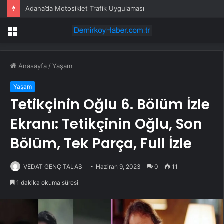
Adana’da Motosiklet Trafik Uygulaması
Menü
Anasayfa
/
Yaşam
Yaşam
Tetikçinin Oğlu 6. Bölüm İzle
Ekranı: Tetikçinin Oğlu, Son
Bölüm, Tek Parça, Full İzle
VEDAT GENÇ TALAS
Haziran 9, 2023
0
11
1 dakika okuma süresi