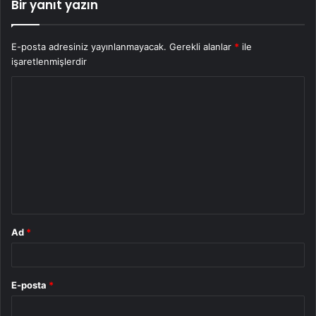
Bir yanıt yazın
E-posta adresiniz yayınlanmayacak.
Gerekli alanlar
*
ile
işaretlenmişlerdir
Y
o
r
u
m
*
Ad
*
E-posta
*