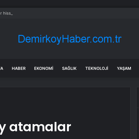
 hissesi 12 Ağustos’taki kazanç açıklamasında %5,4 hareket edebilir
FA
HABER
EKONOMI
SAĞLIK
TEKNOLOJI
YAŞAM
ey atamalar