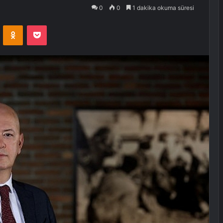
0
0
1 dakika okuma süresi
VKontakte
Odnoklassniki
Pocket