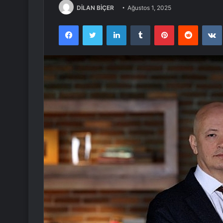
DİLAN BİÇER
Ağustos 1, 2025
Facebook
Twitter
LinkedIn
Tumblr
Pinterest
Reddit