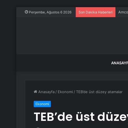
Amcor
Perşembe, Ağustos 6 2026
Son Dakika Haberleri
ANASAY
Anasayfa
/
Ekonomi
/
TEB’de üst düzey atamalar
Ekonomi
TEB’de üst düz