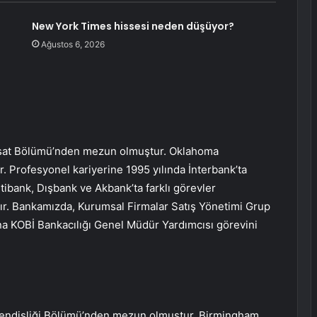
New York Times hissesi neden düşüyor?
Ağustos 6, 2026
tisat Bölümü’nden mezun olmuştur. Oklahoma
 Profesyonel kariyerine 1995 yılında İnterbank’ta
itibank, Dışbank ve Akbank’ta farklı görevler
ştır. Bankamızda, Kurumsal Firmalar Satış Yönetimi Grup
na KOBİ Bankacılığı Genel Müdür Yardımcısı görevini
hendisliği Bölümü’nden mezun olmuştur. Birmingham