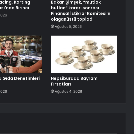
cing, Karting
Bakan Şimşek, “mutlak
ı’nda Birinci
butlan” kararı sonrası
Finansal İstikrar Komitesi’ni
2026
olağanüstü topladı
Ağustos 5, 2026
a Gıda Denetimleri
Hepsiburada Bayram
Fırsatları
2026
Ağustos 4, 2026