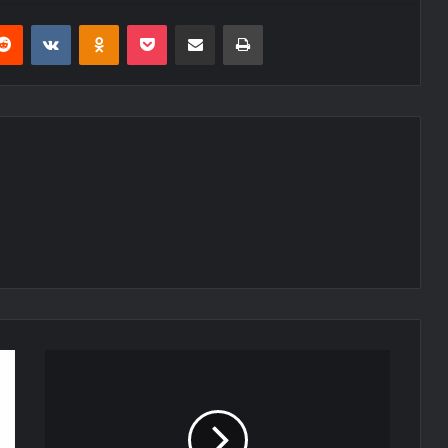
erest
Reddit
VKontakte
Odnoklassniki
Pocket
E-Posta ile paylaş
Yazdır