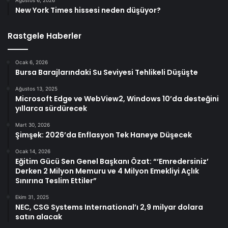
Ağustos 6, 2026
New York Times hissesi neden düşüyor?
Rastgele Haberler
Ocak 6, 2026
Bursa Barajlarındaki Su Seviyesi Tehlikeli Düşüşte
Ağustos 13, 2025
Microsoft Edge ve WebView2, Windows 10’da desteğini
yıllarca sürdürecek
Mart 30, 2026
Şimşek: 2026’da Enflasyon Tek Haneye Düşecek
Ocak 14, 2026
Eğitim Gücü Sen Genel Başkanı Özat: “‘Emredersiniz’
Derken 2 Milyon Memuru ve 4 Milyon Emekliyi Açlık
Sınırına Teslim Ettiler”
Ekim 31, 2025
NEC, CSG Systems International’ı 2,9 milyar dolara
satın alacak