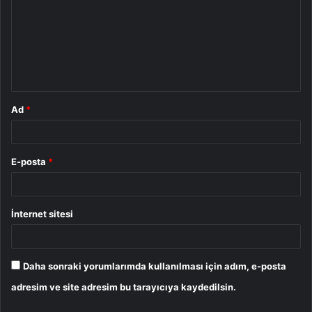
r
u
m
*
Ad
*
E-posta
*
İnternet sitesi
Daha sonraki yorumlarımda kullanılması için adım, e-posta
adresim ve site adresim bu tarayıcıya kaydedilsin.