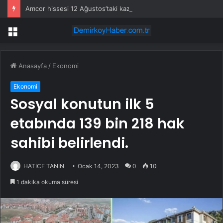
Amcor hissesi 12 Ağustos’taki kazanç açıklamasında %5,4 hareket edebilir
Menü
Anasayfa
/
Ekonomi
Ekonomi
Sosyal konutun ilk 5
etabında 139 bin 218 hak
sahibi belirlendi.
HATİCE TANİN
Ocak 14, 2023
0
10
1 dakika okuma süresi