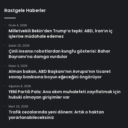
Rastgele Haberler
Ocak 4, 2026
Milletvekili Bekin’den Trump’a tepki: ABD, İran’ın iç
işlerine müdahale edemez
Şubat 20, 2026
Çinli insansı robotlardan kungfu gösterisi: Bahar
Bayramı’na damga vurdular
Nisan 3, 2025
Alman bakan, ABD Başkanı’nın Avrupa’nın ticaret
savaşı baskısına boyun eğeceğini öngörüyor
Ağustos 9, 2026
YENİ Partili Pala: Ana akım muhalefeti zayıflatmak için
hukuki olmayan girişimler var
Mart 25, 2026
Trafik cezalarında yeni dönem: Artık o haktan
yararlanabileceksiniz