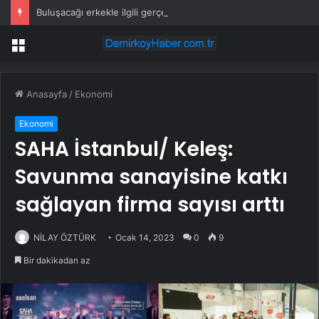
Buluşacağı erkekle ilgili gerçeği öğrenen kadından tepki çeken hareket
Menü
Anasayfa
/
Ekonomi
Ekonomi
SAHA İstanbul/ Keleş:
Savunma sanayisine katkı
sağlayan firma sayısı arttı
NİLAY ÖZTÜRK
Ocak 14, 2023
0
9
Bir dakikadan az