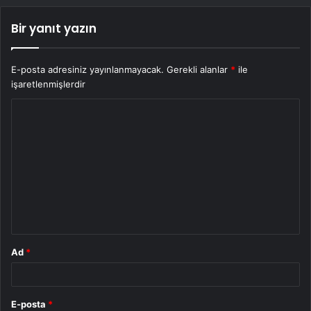
Bir yanıt yazın
E-posta adresiniz yayınlanmayacak.
Gerekli alanlar
*
ile
işaretlenmişlerdir
Y
o
r
u
m
*
Ad
*
E-posta
*