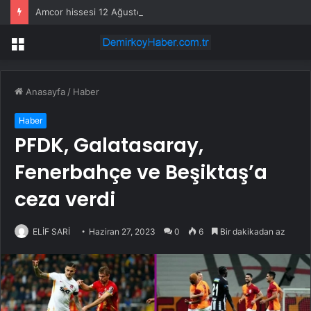
Amcor hissesi 12 Ağustos’taki kazanç açıklamasında %5,4 hareket edebilir
Menü
Anasayfa
/
Haber
Haber
PFDK, Galatasaray,
Fenerbahçe ve Beşiktaş’a
ceza verdi
ELİF SARİ
Haziran 27, 2023
0
6
Bir dakikadan az