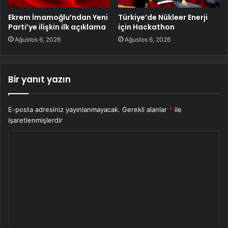
Ekrem İmamoğlu’ndan Yeni
Türkiye’de Nükleer Enerji
Parti’ye ilişkin ilk açıklama
için Hackathon
Ağustos 6, 2026
Ağustos 6, 2026
Bir yanıt yazın
E-posta adresiniz yayınlanmayacak.
Gerekli alanlar
*
ile
işaretlenmişlerdir
Y
o
r
u
m
*