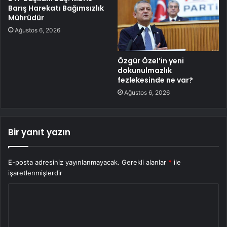
Barış Harekatı Bağımsızlık
Mührüdür
Ağustos 6, 2026
Özgür Özel’in yeni
dokunulmazlık
fezlekesinde ne var?
Ağustos 6, 2026
Bir yanıt yazın
E-posta adresiniz yayınlanmayacak.
Gerekli alanlar
*
ile
işaretlenmişlerdir
Y
o
r