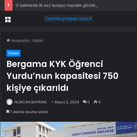
O balıklarda ilk kez bulaşıcı hastalık görüldü: Uzmanlar ‘tüketmeyin’ çağrısı yaptı
Menü
Anasayfa
/
Haber
Haber
Bergama KYK Öğrenci
Yurdu’nun kapasitesi 750
kişiye çıkarıldı
NURCAN BAYRAM
Mayıs 2, 2024
0
0
1 dakika okuma süresi