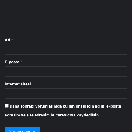
u
m
*
Ad
*
E-posta
*
İnternet sitesi
Daha sonraki yorumlarımda kullanılması için adım, e-posta
adresim ve site adresim bu tarayıcıya kaydedilsin.