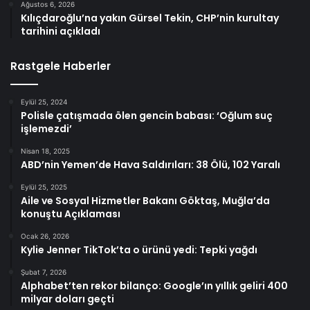
Ağustos 6, 2026
Kılıçdaroğlu’na yakın Gürsel Tekin, CHP’nin kurultay
tarihini açıkladı
Rastgele Haberler
Eylül 25, 2024
Polisle çatışmada ölen gencin babası: ‘Oğlum suç
işlemezdi’
Nisan 18, 2025
ABD’nin Yemen’de Hava Saldırıları: 38 Ölü, 102 Yaralı
Eylül 25, 2025
Aile ve Sosyal Hizmetler Bakanı Göktaş, Muğla’da
konuştu Açıklaması
Ocak 26, 2026
Kylie Jenner TikTok’ta o ürünü yedi: Tepki yağdı
Şubat 7, 2026
Alphabet’ten rekor bilanço: Google’ın yıllık geliri 400
milyar doları geçti