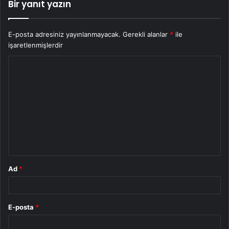
Bir yanıt yazın
E-posta adresiniz yayınlanmayacak.
Gerekli alanlar
*
ile
işaretlenmişlerdir
Y
o
r
u
m
*
Ad
*
E-posta
*