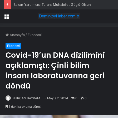
Bakan Yardımcısı Turan: Muhalefet Güçlü Olsun
Menü
Anasayfa
/
Ekonomi
Ekonomi
Covid-19’un DNA dizilimini
açıklamıştı: Çinli bilim
insanı laboratuvarına geri
döndü
NURCAN BAYRAM
Mayıs 2, 2024
0
0
1 dakika okuma süresi