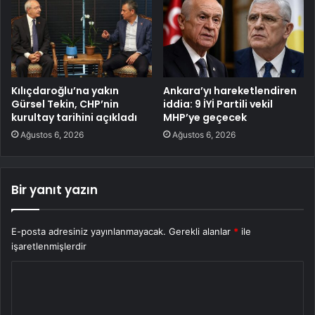
Kılıçdaroğlu’na yakın
Ankara’yı hareketlendiren
Gürsel Tekin, CHP’nin
iddia: 9 İYİ Partili vekil
kurultay tarihini açıkladı
MHP’ye geçecek
Ağustos 6, 2026
Ağustos 6, 2026
Bir yanıt yazın
E-posta adresiniz yayınlanmayacak.
Gerekli alanlar
*
ile
işaretlenmişlerdir
Y
o
r