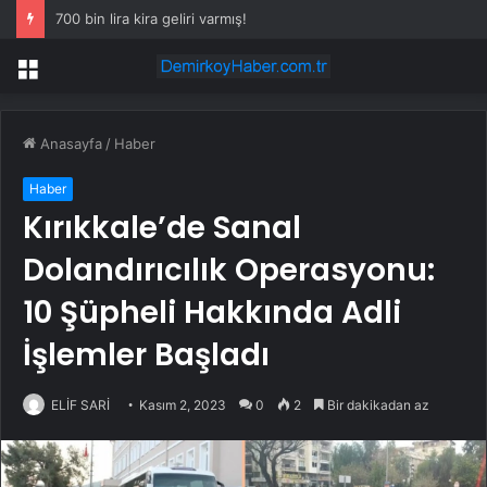
700 bin lira kira geliri varmış!
Menü
Anasayfa
/
Haber
Haber
Kırıkkale’de Sanal
Dolandırıcılık Operasyonu:
10 Şüpheli Hakkında Adli
İşlemler Başladı
ELİF SARİ
Kasım 2, 2023
0
2
Bir dakikadan az