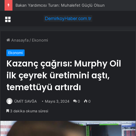
Bakan Yardımcısı Turan: Muhalefet Güçlü Olsun
Menü
Anasayfa
/
Ekonomi
Ekonomi
Kazanç çağrısı: Murphy Oil
ilk çeyrek üretimini aştı,
temettüyü artırdı
ÜMİT SAVĞA
Mayıs 3, 2024
0
0
3 dakika okuma süresi