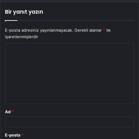
Bir yanıt yazın
E-posta adresiniz yayınlanmayacak.
Gerekli alanlar
*
ile
işaretlenmişlerdir
Y
o
r
u
m
*
Ad
*
E-posta
*