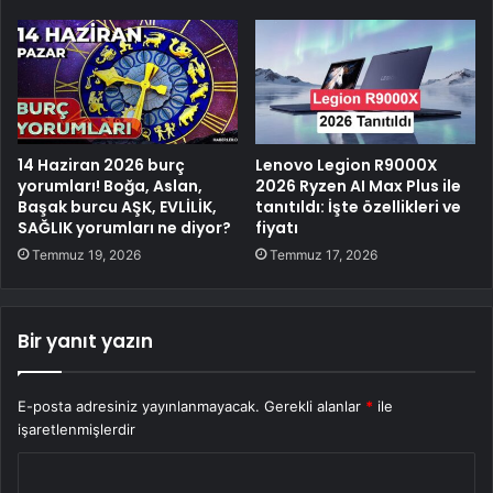
14 Haziran 2026 burç
Lenovo Legion R9000X
yorumları! Boğa, Aslan,
2026 Ryzen AI Max Plus ile
Başak burcu AŞK, EVLİLİK,
tanıtıldı: İşte özellikleri ve
SAĞLIK yorumları ne diyor?
fiyatı
Temmuz 19, 2026
Temmuz 17, 2026
Bir yanıt yazın
E-posta adresiniz yayınlanmayacak.
Gerekli alanlar
*
ile
işaretlenmişlerdir
Y