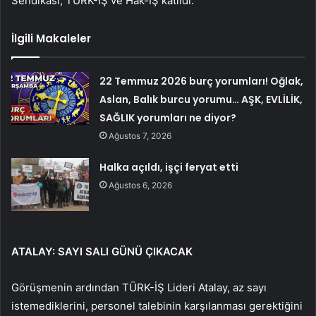
Sendikası, TÜRK-İŞ ve Hak-İŞ katıldı.
İlgili Makaleler
22 Temmuz 2026 burç yorumları! Oğlak,
Aslan, Balık burcu yorumu… AŞK, EVLİLİK,
SAĞLIK yorumları ne diyor?
Ağustos 7, 2026
Halka açıldı, işçi feryat etti
Ağustos 6, 2026
ATALAY: SAYI SALI GÜNÜ ÇIKACAK
Görüşmenin ardından TÜRK-İŞ Lideri Atalay, az sayı
istemediklerini, personel talebinin karşılanması gerektiğini