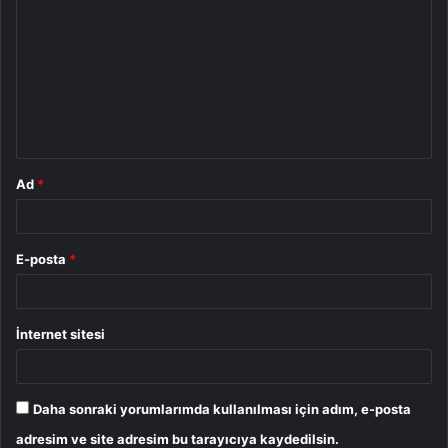
o
r
u
m
*
Ad
*
E-posta
*
İnternet sitesi
Daha sonraki yorumlarımda kullanılması için adım, e-posta
adresim ve site adresim bu tarayıcıya kaydedilsin.