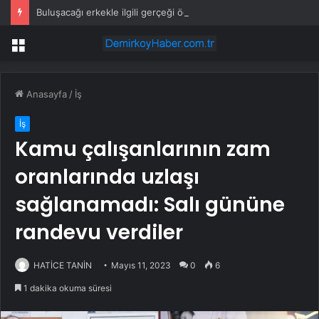
Buluşacağı erkekle ilgili gerçeği öğrenen kadından tepki çeken hareket
Menü
Anasayfa
/
İş
İş
Kamu çalışanlarının zam
oranlarında uzlaşı
sağlanamadı: Salı gününe
randevu verdiler
HATİCE TANİN
Mayıs 11, 2023
0
6
1 dakika okuma süresi