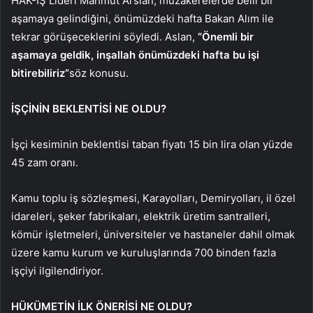
HAK-İŞ Lideri Mahmut Arslan, müzakerelerde belli bir
aşamaya gelindiğini, önümüzdeki hafta Bakan Alım ile
tekrar görüşeceklerini söyledi. Aslan,
“Önemli bir
aşamaya geldik, inşallah önümüzdeki hafta bu işi
bitirebiliriz”
söz konusu.
İŞÇİNİN BEKLENTİSİ NE OLDU?
İşçi kesiminin beklentisi taban fiyatı 15 bin lira olan yüzde
45 zam oranı.
Kamu toplu iş sözleşmesi, Karayolları, Demiryolları, il özel
idareleri, şeker fabrikaları, elektrik üretim santralleri,
kömür işletmeleri, üniversiteler ve hastaneler dahil olmak
üzere kamu kurum ve kuruluşlarında 700 binden fazla
işçiyi ilgilendiriyor.
HÜKÜMETİN İLK ÖNERİSİ NE OLDU?