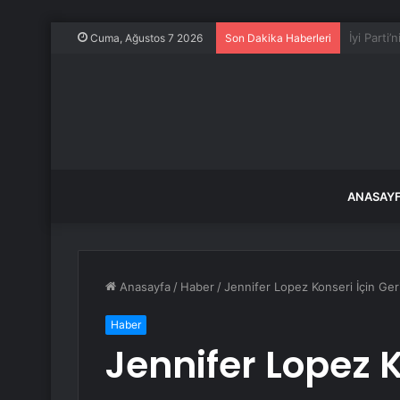
Kocaeli’d
Cuma, Ağustos 7 2026
Son Dakika Haberleri
ANASAY
Anasayfa
/
Haber
/
Jennifer Lopez Konseri İçin Ger
Haber
Jennifer Lopez K