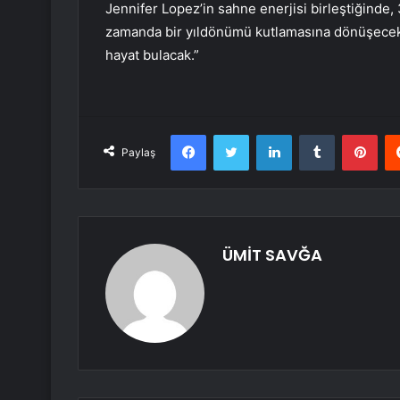
Jennifer Lopez’in sahne enerjisi birleştiğinde
zamanda bir yıldönümü kutlamasına dönüşecek. 
hayat bulacak.”
Facebook
Twitter
LinkedIn
Tumblr
Pint
Paylaş
ÜMİT SAVĞA