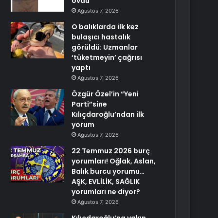
övdü
Ağustos 7, 2026
O balıklarda ilk kez
bulaşıcı hastalık
görüldü: Uzmanlar
‘tüketmeyin’ çağrısı
yaptı
Ağustos 7, 2026
Özgür Özel’in “Yeni
Parti”sine
Kılıçdaroğlu’ndan ilk
yorum
Ağustos 7, 2026
22 Temmuz 2026 burç
yorumları! Oğlak, Aslan,
Balık burcu yorumu…
AŞK, EVLİLİK, SAĞLIK
yorumları ne diyor?
Ağustos 7, 2026