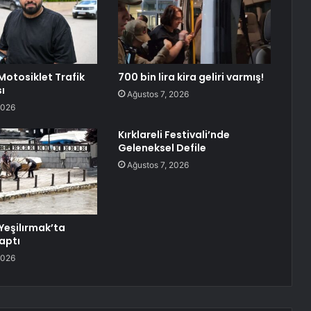
otosiklet Trafik
700 bin lira kira geliri varmış!
ı
Ağustos 7, 2026
2026
Kırklareli Festivali’nde
Geleneksel Defile
Ağustos 7, 2026
Yeşilırmak’ta
aptı
2026