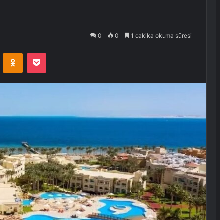
0
0
1 dakika okuma süresi
VKontakte
Odnoklassniki
Pocket