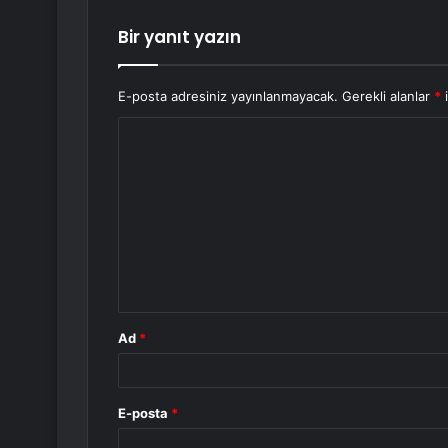
Bir yanıt yazın
E-posta adresiniz yayınlanmayacak.
Gerekli alanlar
*
i
Y
o
r
u
m
*
Ad
*
E-posta
*