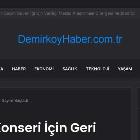
e Uyuşturucu Operasyonu: 1.7 Milyon Hap Ele Geçirildi
FA
HABER
EKONOMI
SAĞLIK
TEKNOLOJI
YAŞAM
i Sayım Başladı
onseri İçin Geri