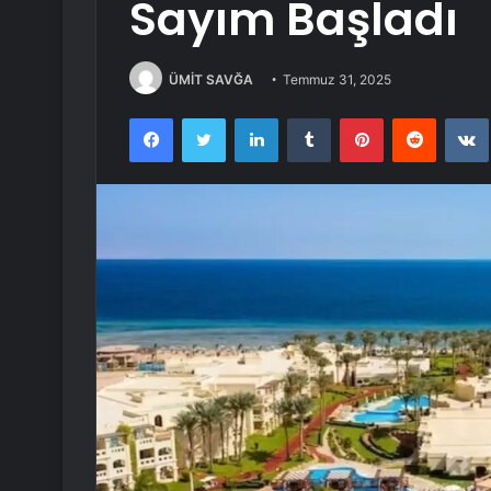
Sayım Başladı
ÜMİT SAVĞA
Temmuz 31, 2025
Facebook
Twitter
LinkedIn
Tumblr
Pinterest
Reddit