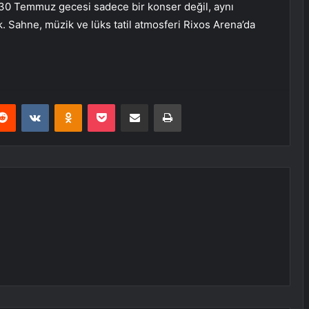
, 30 Temmuz gecesi sadece bir konser değil, aynı
Sahne, müzik ve lüks tatil atmosferi Rixos Arena’da
erest
Reddit
VKontakte
Odnoklassniki
Pocket
E-Posta ile paylaş
Yazdır