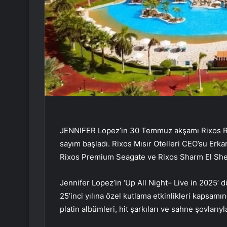
JENNIFER Lopez’in 30 Temmuz akşamı Rixos Ra
sayım başladı. Rixos Mısır Otelleri CEO’su Erka
Rixos Premium Seagate ve Rixos Sharm El Sheik
Jennifer Lopez’in ‘Up All Night– Live in 2025’ 
25’inci yılına özel kutlama etkinlikleri kapsam
platin albümleri, hit şarkıları ve sahne şovları