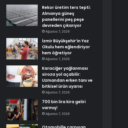
Rekor üretim ters tepti:
Almanya güneş
panellerini peş peşe
devreden çıkarıyor
Ağustos 7, 2026
İzmir Büyükşehir’in Yaz
Okulu hem eğlendiriyor
hem öğretiyor
Ağustos 7, 2026
Karaciğer yağlanması
siroza yol açabilir:
Uzmandan erken tanı ve
bitkisel ürün uyarısı
Ağustos 7, 2026
700 bin lira kira geliri
varmış!
Ağustos 7, 2026
Otomobille çarpışan