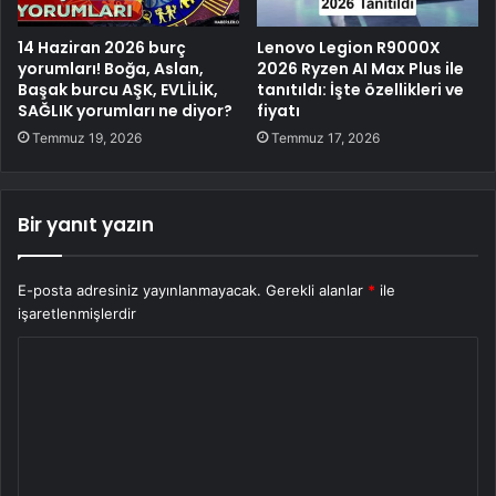
14 Haziran 2026 burç
Lenovo Legion R9000X
yorumları! Boğa, Aslan,
2026 Ryzen AI Max Plus ile
Başak burcu AŞK, EVLİLİK,
tanıtıldı: İşte özellikleri ve
SAĞLIK yorumları ne diyor?
fiyatı
Temmuz 19, 2026
Temmuz 17, 2026
Bir yanıt yazın
E-posta adresiniz yayınlanmayacak.
Gerekli alanlar
*
ile
işaretlenmişlerdir
Y
o
r
u
m