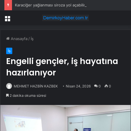
Karaciğer yağlanması siroza yol açabilir: Uzmandan erken tanı ve bitkisel ürün uyarısı
Menü
Anasayfa
/
İş
İş
Engelli gençler, iş hayatına
hazırlanıyor
MEHMET HAZBİN KAZBEK
Nisan 24, 2026
0
0
2 dakika okuma süresi