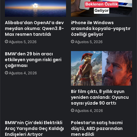
Alibaba’dan OpenAI’a dev
iPhone ile Windows
meydan okuma: Qwen3.8-
arasında kopyala-yapıştır
Max resmen tanıtıldı
özelliği geliyor
Ağustos 5, 2026
Ağustos 5, 2026
BMW’den 29 bin aracı
etkileyen yangın riski geri
çağırması
Ağustos 4, 2026
Bir film çıktı, 8 yıllık oyun
yeniden canlandı: Oyuncu
sayısı yüzde 90 arttı
Ağustos 4, 2026
BMW’nin Çin’deki Elektrikli
Polestar’ın satış hacmi
Araç Yarışında Geç Kaldığı
düştü, ABD pazarından
Endişeleri Artıyor
men edildi