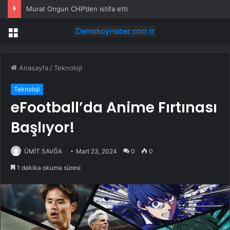
Murat Ongun CHP’den istifa etti
Menü
Anasayfa
/
Teknoloji
Teknoloji
eFootball’da Anime Fırtınası
Başlıyor!
ÜMİT SAVĞA
Mart 23, 2024
0
0
1 dakika okuma süresi