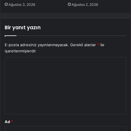
Ağustos 3, 2026
Ağustos 2, 2026
Bir yanıt yazın
E-posta adresiniz yayınlanmayacak.
Gerekli alanlar
*
ile
işaretlenmişlerdir
Y
o
r
u
m
*
Ad
*