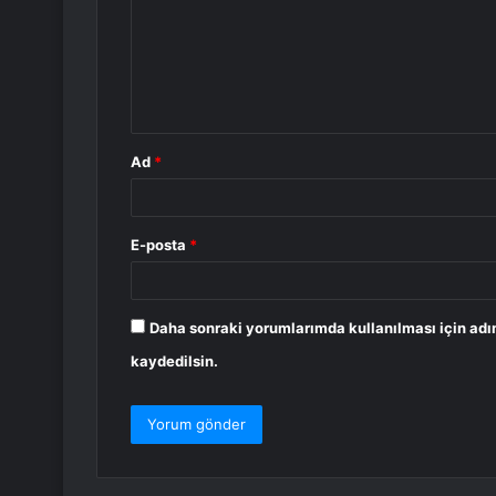
r
u
m
*
Ad
*
E-posta
*
Daha sonraki yorumlarımda kullanılması için adı
kaydedilsin.