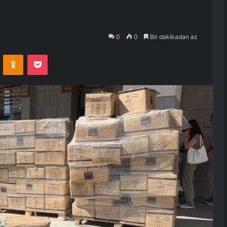
0
0
Bir dakikadan az
VKontakte
Odnoklassniki
Pocket