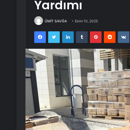
Yardımı
ÜMİT SAVĞA
Ekim 10, 2025
Facebook
Twitter
LinkedIn
Tumblr
Pinterest
Reddit