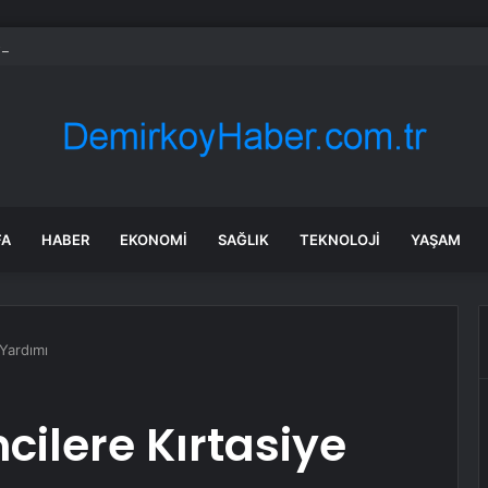
 hissesi 12 Ağustos’taki kazanç açıklamasında %5,4 hareket edebilir
FA
HABER
EKONOMI
SAĞLIK
TEKNOLOJI
YAŞAM
 Yardımı
cilere Kırtasiye