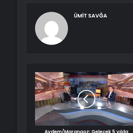
ÜMİT SAVĞA
Aydem/Marangoz: Gelecek 5 yılda