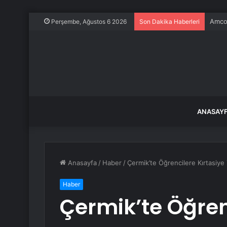
Amcor
Perşembe, Ağustos 6 2026
Son Dakika Haberleri
ANASAY
Anasayfa
/
Haber
/
Çermik’te Öğrencilere Kırtasiye
Haber
Çermik’te Öğren