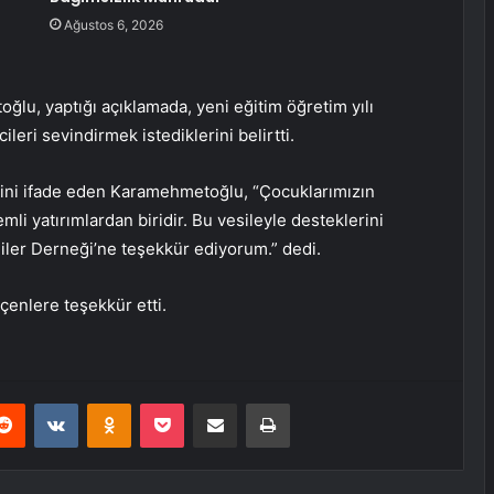
Ağustos 6, 2026
u, yaptığı açıklamada, yeni eğitim öğretim yılı
leri sevindirmek istediklerini belirtti.
ini ifade eden Karamehmetoğlu, “Çocuklarımızın
li yatırımlardan biridir. Bu vesileyle desteklerini
ler Derneği’ne teşekkür ediyorum.” dedi.
çenlere teşekkür etti.
erest
Reddit
VKontakte
Odnoklassniki
Pocket
E-Posta ile paylaş
Yazdır