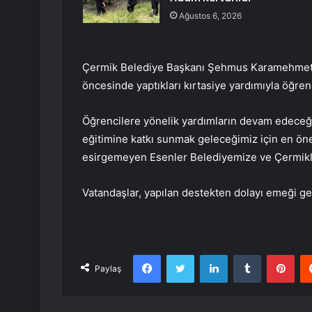
Ağustos 6, 2026
Çermik Belediye Başkanı Şehmus Karamehmetoğl
öncesinde yaptıkları kırtasiye yardımıyla öğrenci
Öğrencilere yönelik yardımların devam edeceğ
eğitimine katkı sunmak geleceğimiz için en önem
esirgemeyen Esenler Belediyemize ve Çermikli
Vatandaşlar, yapılan destekten dolayı emeği ge
Facebook
Twitter
LinkedIn
Tumblr
Pint
Paylaş