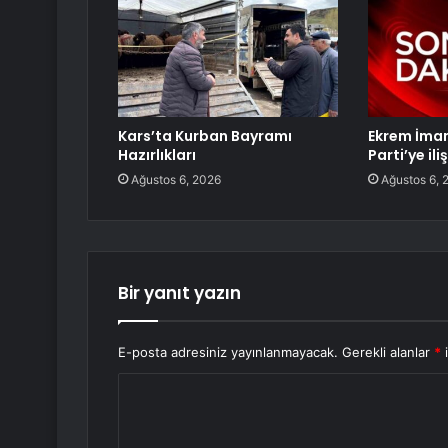
Kars’ta Kurban Bayramı
Ekrem İma
Hazırlıkları
Parti’ye ili
Ağustos 6, 2026
Ağustos 6, 
Bir yanıt yazın
E-posta adresiniz yayınlanmayacak.
Gerekli alanlar
*
i
Y
o