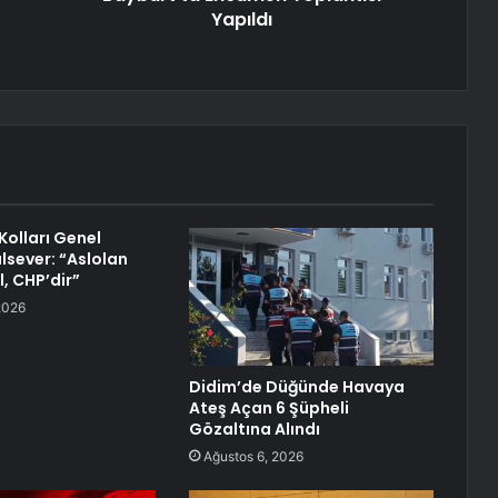
Yapıldı
Kolları Genel
lsever: “Aslolan
l, CHP’dir”
2026
Didim’de Düğünde Havaya
Ateş Açan 6 Şüpheli
Gözaltına Alındı
Ağustos 6, 2026