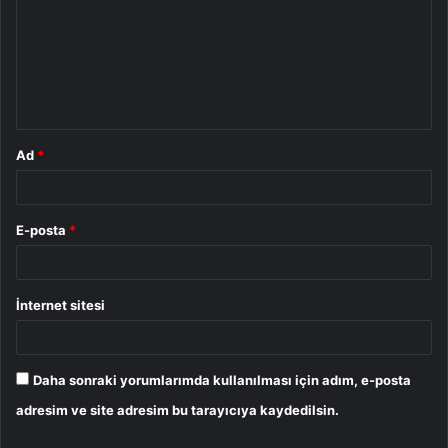
r
u
m
*
Ad
*
E-posta
*
İnternet sitesi
Daha sonraki yorumlarımda kullanılması için adım, e-posta
adresim ve site adresim bu tarayıcıya kaydedilsin.