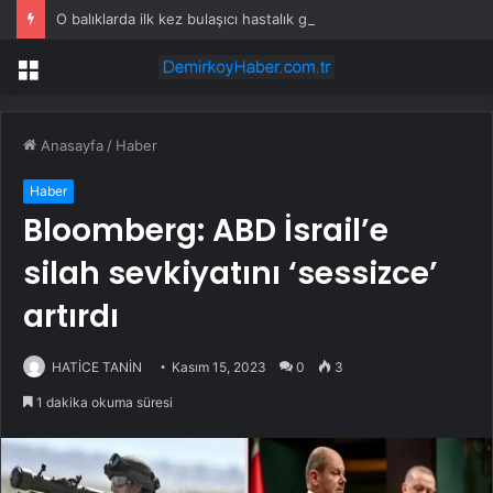
O balıklarda ilk kez bulaşıcı hastalık görüldü: Uzmanlar ‘tüketmeyin’ çağrısı yaptı
Menü
Anasayfa
/
Haber
Haber
Bloomberg: ABD İsrail’e
silah sevkiyatını ‘sessizce’
artırdı
HATİCE TANİN
Kasım 15, 2023
0
3
1 dakika okuma süresi