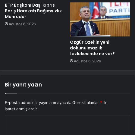
BTP Başkanı Baş: Kıbrıs
Barış Harekatı Bağımsızlık
Mührüdür
Ağustos 6, 2026
Özgür Özel’in yeni
dokunulmazlık
fezlekesinde ne var?
Ağustos 6, 2026
Bir yanıt yazın
E-posta adresiniz yayınlanmayacak.
Gerekli alanlar
*
ile
işaretlenmişlerdir
Y
o