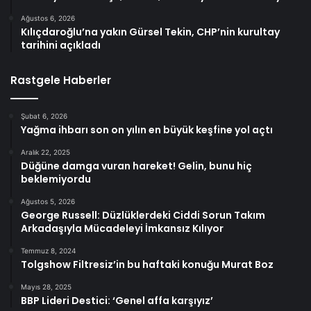
Ağustos 6, 2026
Kılıçdaroğlu’na yakın Gürsel Tekin, CHP’nin kurultay
tarihini açıkladı
Rastgele Haberler
Şubat 6, 2026
Yağma ihbarı son on yılın en büyük keşfine yol açtı
Aralık 22, 2025
Düğüne damga vuran hareket! Gelin, bunu hiç
beklemiyordu
Ağustos 5, 2026
George Russell: Düzlüklerdeki Ciddi Sorun Takım
Arkadaşıyla Mücadeleyi İmkansız Kılıyor
Temmuz 8, 2024
Tolgshow Filtresiz’in bu haftaki konuğu Murat Boz
Mayıs 28, 2025
BBP Lideri Destici: ‘Genel affa karşıyız’