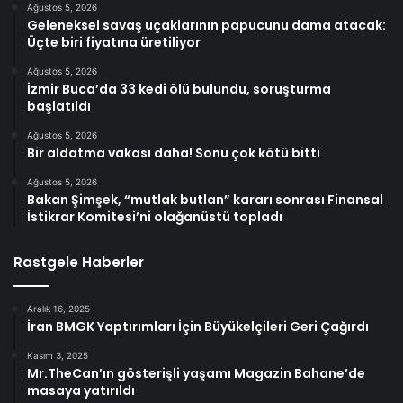
Ağustos 5, 2026
Geleneksel savaş uçaklarının papucunu dama atacak:
Üçte biri fiyatına üretiliyor
Ağustos 5, 2026
İzmir Buca’da 33 kedi ölü bulundu, soruşturma
başlatıldı
Ağustos 5, 2026
Bir aldatma vakası daha! Sonu çok kötü bitti
Ağustos 5, 2026
Bakan Şimşek, “mutlak butlan” kararı sonrası Finansal
İstikrar Komitesi’ni olağanüstü topladı
Rastgele Haberler
Aralık 16, 2025
İran BMGK Yaptırımları İçin Büyükelçileri Geri Çağırdı
Kasım 3, 2025
Mr.TheCan’ın gösterişli yaşamı Magazin Bahane’de
masaya yatırıldı