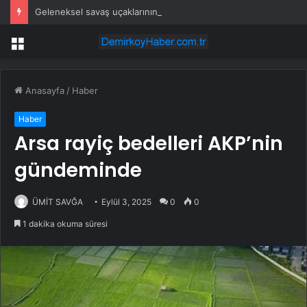
Geleneksel savaş uçaklarının papucunu dama atacak: Üçte biri fiyatına üretiliyor
Menü
Anasayfa
/
Haber
Haber
Arsa rayiç bedelleri AKP’nin
gündeminde
ÜMİT SAVĞA
Eylül 3, 2025
0
0
1 dakika okuma süresi