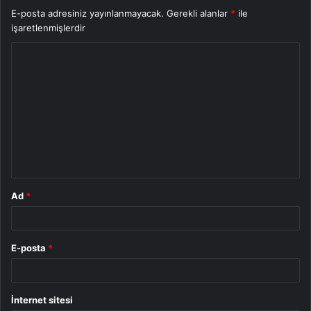
E-posta adresiniz yayınlanmayacak.
Gerekli alanlar
*
ile
işaretlenmişlerdir
Y
o
r
u
m
*
Ad
*
E-posta
*
İnternet sitesi