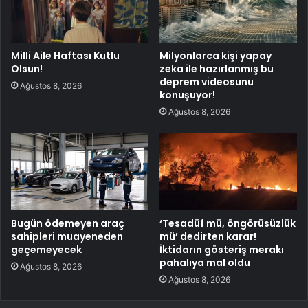
Milli Aile Haftası Kutlu
Milyonlarca kişi yapay
Olsun!
zeka ile hazırlanmış bu
deprem videosunu
Ağustos 8, 2026
konuşuyor!
Ağustos 8, 2026
Bugün ödemeyen araç
‘Tesadüf mü, öngörüsüzlük
sahipleri muayeneden
mü’ dedirten karar!
geçemeyecek
İktidarın gösteriş merakı
pahalıya mal oldu
Ağustos 8, 2026
Ağustos 8, 2026