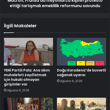
Macron, Fransa'da milyonlarca kişinin protesto
ettiği tartışmalı emeklilik reformunu savundu
İlgili Makaleler
YENİ Partili Pala: Ana akım
Doğu Karadeniz’de kuvvetli
muhalefeti zayıflatmak
sağanak uyarısı
için hukuki olmayan
Ağustos 8, 2026
girişimler var
Ağustos 9, 2026