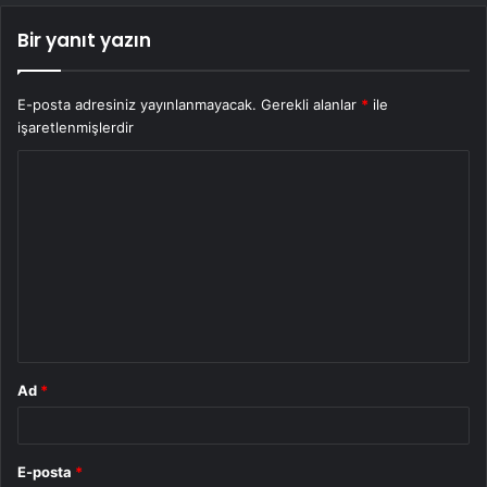
Bir yanıt yazın
E-posta adresiniz yayınlanmayacak.
Gerekli alanlar
*
ile
işaretlenmişlerdir
Y
o
r
u
m
*
Ad
*
E-posta
*