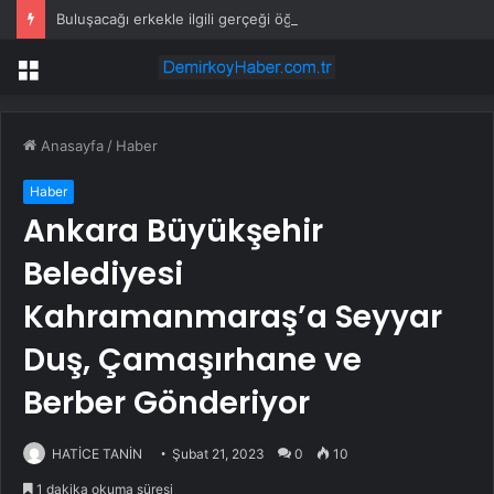
Buluşacağı erkekle ilgili gerçeği öğrenen kadından tepki çeken hareket
Menü
Anasayfa
/
Haber
Haber
Ankara Büyükşehir
Belediyesi
Kahramanmaraş’a Seyyar
Duş, Çamaşırhane ve
Berber Gönderiyor
HATİCE TANİN
Şubat 21, 2023
0
10
1 dakika okuma süresi