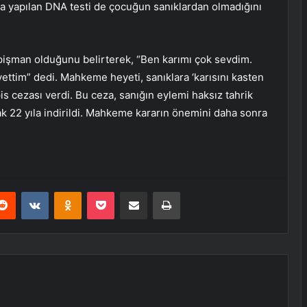
da yapılan DNA testi de çocuğun sanıklardan olmadığını
şman olduğunu belirterek, “Ben karımı çok sevdim.
ttim” dedi. Mahkeme heyeti, sanıklara ‘karısını kasten
s cezası verdi. Bu ceza, sanığın eylemi haksız tahrik
ak 22 yıla indirildi. Mahkeme kararın önemini daha sonra
erest
Reddit
VKontakte
Odnoklassniki
Pocket
E-Posta ile paylaş
Yazdır