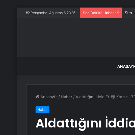
Özgür
Perşembe, Ağustos 6 2026
Son Dakika Haberleri
ANASAY
Anasayfa
/
Haber
/
Aldattığını İddia Ettiği Karısını
Haber
Aldattığını İddia