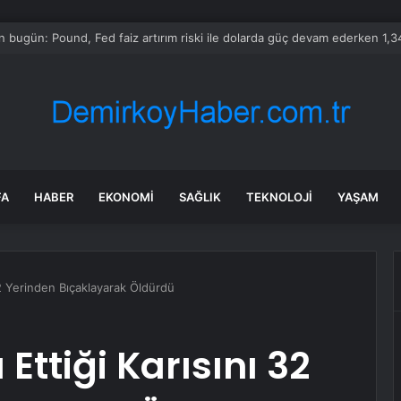
 Özel’in yeni dokunulmazlık fezlekesinde ne var?
FA
HABER
EKONOMI
SAĞLIK
TEKNOLOJI
YAŞAM
 32 Yerinden Bıçaklayarak Öldürdü
 Ettiği Karısını 32