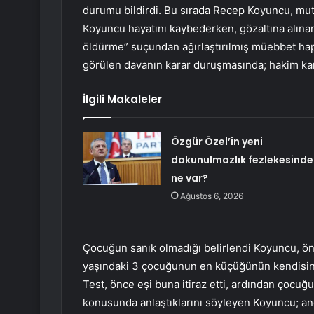
durumu bildirdi. Bu sırada Recep Koyuncu, mutf
Koyuncu hayatını kaybederken, gözaltına alın
öldürme” suçundan ağırlaştırılmış müebbet ha
görülen davanın karar duruşmasında; hakim karşı
İlgili Makaleler
Özgür Özel’in yeni
dokunulmazlık fezlekesinde
ne var?
Ağustos 6, 2026
Çocuğun sanık olmadığı belirlendi Koyuncu, önc
yaşındaki 3 çocuğunun en küçüğünün kendisinde
Test, önce eşi buna itiraz etti, ardından çocuğ
konusunda anlaştıklarını söyleyen Koyuncu; an