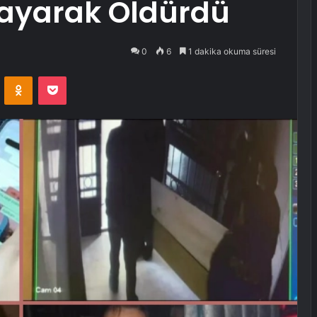
layarak Öldürdü
0
6
1 dakika okuma süresi
VKontakte
Odnoklassniki
Pocket