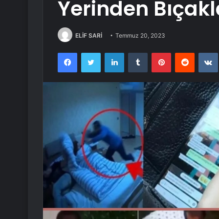
Yerinden Bıçak
ELİF SARİ
Temmuz 20, 2023
Facebook
Twitter
LinkedIn
Tumblr
Pinterest
Reddit