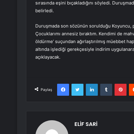
sırasında eşini bıçakladığını söyledi. Duruşma
belirledi.
Duruşmada son sözünün sorulduğu Koyuncu, pi
Çocuklarımı annesiz bıraktım. Kendimi de mahve
öldürme’ suçundan ağırlaştırılmış müebbet hapi
altında işlediği gerekçesiyle indirim uygulanar
açıklayacak.
Facebook
Twitter
LinkedIn
Tumblr
Pint
Paylaş
ELİF SARİ