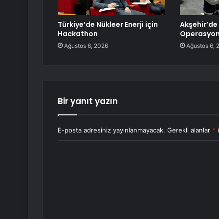
Türkiye’de Nükleer Enerji için
Akşehir’de
Hackathon
Operasyon
Ağustos 6, 2026
Ağustos 6, 
Bir yanıt yazın
E-posta adresiniz yayınlanmayacak.
Gerekli alanlar
*
i
Y
o
r
u
m