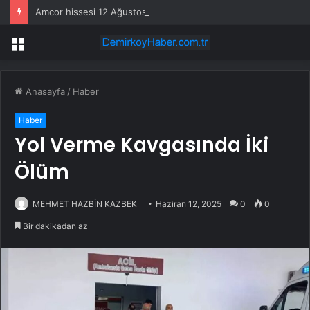
Amcor hissesi 12 Ağustos’taki kazanç açıklamasında %5,4 hareket edebilir
Menü
Anasayfa
/
Haber
Haber
Yol Verme Kavgasında İki
Ölüm
MEHMET HAZBİN KAZBEK
Haziran 12, 2025
0
0
Bir dakikadan az