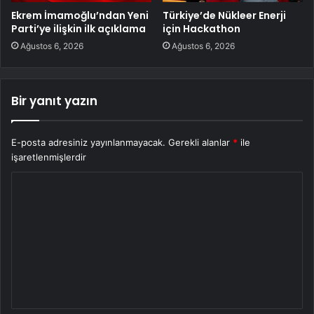
Ekrem İmamoğlu’ndan Yeni
Türkiye’de Nükleer Enerji
Parti’ye ilişkin ilk açıklama
için Hackathon
Ağustos 6, 2026
Ağustos 6, 2026
Bir yanıt yazın
E-posta adresiniz yayınlanmayacak.
Gerekli alanlar
*
ile
işaretlenmişlerdir
Y
o
r
u
m
*