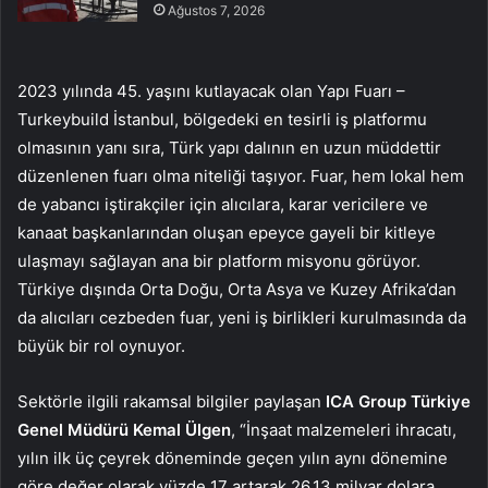
Ağustos 7, 2026
2023 yılında 45. yaşını kutlayacak olan Yapı Fuarı –
Turkeybuild İstanbul, bölgedeki en tesirli iş platformu
olmasının yanı sıra, Türk yapı dalının en uzun müddettir
düzenlenen fuarı olma niteliği taşıyor. Fuar, hem lokal hem
de yabancı iştirakçiler için alıcılara, karar vericilere ve
kanaat başkanlarından oluşan epeyce gayeli bir kitleye
ulaşmayı sağlayan ana bir platform misyonu görüyor.
Türkiye dışında Orta Doğu, Orta Asya ve Kuzey Afrika’dan
da alıcıları cezbeden fuar, yeni iş birlikleri kurulmasında da
büyük bir rol oynuyor.
Sektörle ilgili rakamsal bilgiler paylaşan
ICA Group Türkiye
Genel Müdürü Kemal Ülgen
, “İnşaat malzemeleri ihracatı,
yılın ilk üç çeyrek döneminde geçen yılın aynı dönemine
göre değer olarak yüzde 17 artarak 26,13 milyar dolara