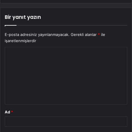
Bir yanıt yazın
E-posta adresiniz yayınlanmayacak.
Gerekli alanlar
*
ile
işaretlenmişlerdir
Y
o
r
u
m
*
Ad
*