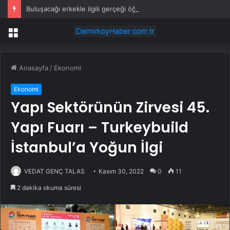
Buluşacağı erkekle ilgili gerçeği öğrenen kadından tepki çeken hareket
Menü
Anasayfa
/
Ekonomi
Ekonomi
Yapı Sektörünün Zirvesi 45.
Yapı Fuarı – Turkeybuild
İstanbul’a Yoğun İlgi
VEDAT GENÇ TALAS
Kasım 30, 2022
0
11
2 dakika okuma süresi