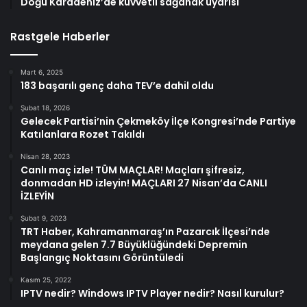
Doğu Karadeniz’de kuvvetli sağanak uyarısı
Rastgele Haberler
Mart 6, 2025
183 başarılı genç daha TEV’e dahil oldu
Şubat 18, 2026
Gelecek Partisi’nin Çekmeköy İlçe Kongresi’nde Partiye
Katılanlara Rozet Takıldı
Nisan 28, 2023
Canlı maç izle! TÜM MAÇLAR! Maçları şifresiz,
donmadan HD izleyin! MAÇLARI 27 Nisan’da CANLI
İZLEYİN
Şubat 9, 2023
TRT Haber, Kahramanmaraş’ın Pazarcık İlçesi’nde
meydana gelen 7.7 Büyüklüğündeki Depremin
Başlangıç ​​Noktasını Görüntüledi
Kasım 25, 2022
IPTV nedir? Windows IPTV Player nedir? Nasıl kurulur?