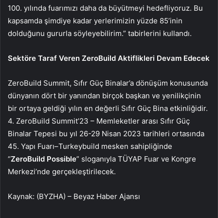
100. yılında fuarımızı daha da büyütmeyi hedefliyoruz. Bu
kapsamda şimdiye kadar yerlerimizin yüzde 85’inin
dolduğunu gururla söyleyebilirim.” tabirlerini kullandı.
Sektöre Taraf Veren ZeroBuild Aktiflikleri Devam Edecek
ZeroBuild Summit, Sıfır Güç Binalar’a dönüşüm konusunda
dünyanın dört bir yanından birçok başkan ve yenilikçinin
bir ortaya geldiği yılın en değerli Sıfır Güç Bina etkinliğidir.
4. ZeroBuild Summit’23 – Memleketler arası Sıfır Güç
Binalar Tepesi bu yıl 26-29 Nisan 2023 tarihleri ortasında
45. Yapı Fuarı–Turkeybuild mesken sahipliğinde
“
ZeroBuild Possible
” sloganıyla TÜYAP Fuar ve Kongre
Merkezi’nde gerçekleştirilecek.
Kaynak: (BYZHA) – Beyaz Haber Ajansı