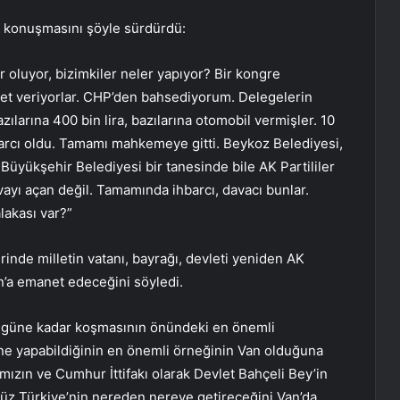
, konuşmasını şöyle sürdürdü:
 oluyor, bizimkiler neler yapıyor? Bir kongre
vet veriyorlar. CHP’den bahsediyorum. Delegelerin
azılarına 400 bin lira, bazılarına otomobil vermişler. 10
hbarcı oldu. Tamamı mahkemeye gitti. Beykoz Belediyesi,
 Büyükşehir Belediyesi bir tanesinde bile AK Partililer
avayı açan değil. Tamamında ihbarcı, davacı bunlar.
alakası var?”
nde milletin vatanı, bayrağı, devleti yeniden AK
’a emanet edeceğini söyledi.
bugüne kadar koşmasının önündeki en önemli
e ne yapabildiğinin en önemli örneğinin Van olduğuna
ızın ve Cumhur İttifakı olarak Devlet Bahçeli Bey’in
rsüz Türkiye’nin nereden nereye getireceğini Van’da