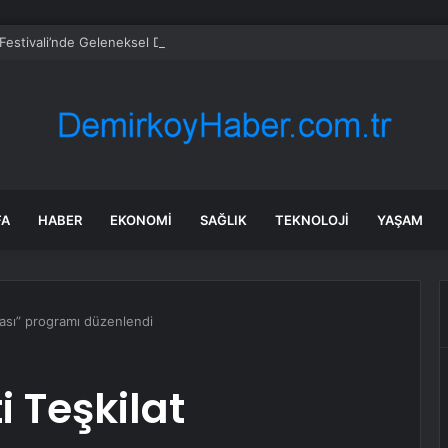
i Festivali’nde Geleneksel Defile
FA
HABER
EKONOMI
SAĞLIK
TEKNOLOJI
YAŞAM
ması” programı düzenlendi
 Teşkilat