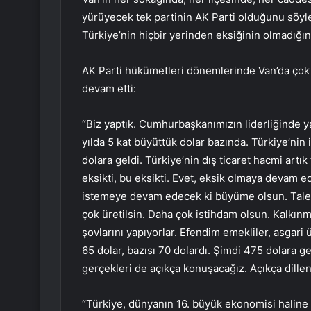
yürüyecek tek partinin AK Parti olduğunu söyl
Türkiye’nin hiçbir yerinden eksiğinin olmadığına
AK Parti hükümetleri dönemlerinde Van’da çok c
devam etti:
“Biz yaptık. Cumhurbaşkanımızın liderliğinde y
yılda 5 kat büyüttük dolar bazında. Türkiye’nin 
dolara geldi. Türkiye’nin dış ticaret hacmi artı
eksikti, bu eksikti. Evet, eksik olmaya devam
istemeye devam edecek ki büyüme olsun. Talep 
çok üretilsin. Daha çok istihdam olsun. Kalkı
şovlarını yapıyorlar. Efendim emekliler, asgari
65 dolar, bazısı 70 dolardı. Şimdi 475 dolara g
gerçekleri de açıkça konuşacağız. Açıkça dillen
“Türkiye, dünyanın 16. büyük ekonomisi haline 