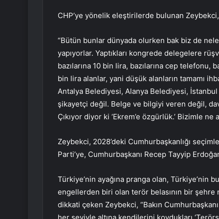
CHP’ye yönelik eleştirilerde bulunan Zeybekci
“Bütün bunlar dünyada olurken bak biz de neler
yapıyorlar. Yaptıkları kongrede delegelere rüş
bazılarına 10 bin lira, bazılarına cep telefonu, b
bin lira alanlar, yani düşük alanların tamamı i
Antalya Belediyesi, Alanya Belediyesi, İstanbul
şikayetçi değil. Belge ve bilgiyi veren değil, d
Çıkıyor diyor ki ‘Ekrem’e özgürlük.’ Bizimle ne 
Zeybekci, 2028’deki Cumhurbaşkanlığı seçimleri
Parti’ye, Cumhurbaşkanı Recep Tayyip Erdoğan
Türkiye’nin ayağına pranga olan, Türkiye’nin 
engellerden biri olan terör belasının bir şehr
dikkati çeken Zeybekci, “Bakın Cumhurbaşkanım
her şeyiyle altına kendilerini koydukları ‘Terö