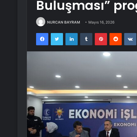
Buluşması” pro
NURCAN BAYRAM
Mayıs 16, 2026
Facebook
Twitter
LinkedIn
Tumblr
Pinterest
Reddit