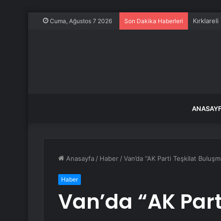
Kırklarel
Cuma, Ağustos 7 2026
Son Dakika Haberleri
ANASAY
Anasayfa
/
Haber
/
Van’da “AK Parti Teşkilat Buluş
Haber
Van’da “AK Parti