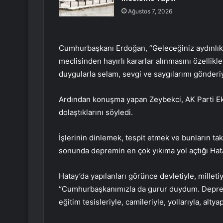
Ağustos 7, 2026
Cumhurbaşkanı Erdoğan, “Geleceğiniz aydınlık o
meclisinden hayırlı kararlar alınmasını özelli
duygularla selam, sevgi ve saygılarımı gönderi
Ardından konuşma yapan Zeybekci, AK Parti Ekon
dolaştıklarını söyledi.
İşlerinin dinlemek, tespit etmek ve bunların t
sonunda depremin en çok yıkıma yol açtığı Hatay
Hatay’da yapılanları görünce devletiyle, millet
“Cumhurbaşkanımızla da gurur duydum. Depremde
eğitim tesisleriyle, camileriyle, yollarıyla, alt