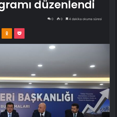
gramı düzenlendi
0
0
4 dakika okuma süresi
VKontakte
Odnoklassniki
Pocket