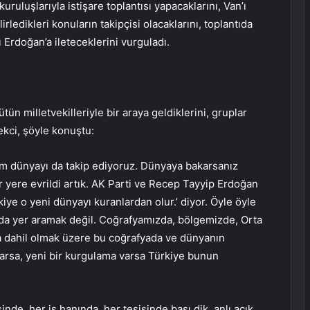
ruluşlarıyla istişare toplantısı yapacaklarını, Van’ı
rledikleri konuların takipçisi olacaklarını, toplantıda
Erdoğan’a ileteceklerini vurguladı.
ütün milletvekilleriyle bir araya geldiklerini, gruplar
bekci, şöyle konuştu:
üm dünyayı da takip ediyoruz. Dünyaya bakarsanız
yere evrildi artık. AK Parti ve Recep Tayyip Erdoğan
iye o yeni dünyayı kuranlardan olur.’ diyor. Öyle öyle
rda yer aramak değil. Coğrafyamızda, bölgemizde, Orta
a dahil olmak üzere bu coğrafyada ve dünyanın
varsa, yeni bir kurgulama varsa Türkiye bunun
nde, her iş hanında, her tesisinde başı dik, anlı açık