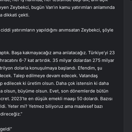
eyen Zeybekci, bugün Van’ın kamu yatırımları anlamında
 dikkati çekti.
iddi yatırımların yapıldığını anımsatan Zeybekci, şöyle
aptık. Başa kakmayacağız ama anlatacağız. Türkiye’yi 23
ihracatını 6-7 kat artırdık. 35 milyar dolardan 275 milyar
k trilyon dolarla konuşulmaya başlandı. Efendim, şu
 edecek. Talep edilmeye devam edecek. Vatandaş
edilecek ki üretim olsun. Daha çok istensin ki daha
nma olsun, büyüme olsun. Evet, son dönemlerde bütün
 ücret. 2023’te en düşük emekli maaşı 50 dolardı. Bazısı
eldi. Yeter mi? Yetmez biliyoruz ama maalesef bazı
direceğiz.”
geldi”