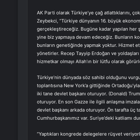
AK Parti olarak Türkiye’ye çağ atlattıklarını, ç
Zeybekci, “Türkiye dünyanın 16. büyük ekonomis
gerçekleştireceğiz. Bugüne kadar yapılan her şey
yine biz yapmaya devam edeceğiz. Bunların ko
bunların genetiğinde yapmak yoktur. Hizmet et
yönetirler. Recep Tayyip Erdoğan ve yoldaşları 
hizmetkar olmayı Allah’ın bir lütfu olarak görürle
Türkiye’nin dünyada söz sahibi olduğunu vurgu
toplantısına New York’a gittiğinde Ortadoğu’yla
iki tane devlet başkanı oturuyor. (Donald) Trum
oturuyor. En son Gazze ile ilgili anlaşma imzal
devlet başkanı arkada oturuyor. Ön tarafta üç t
Cumhurbaşkanımız var. Suriye’deki katliamı du
“Yaptıkları kongrede delegelere rüşvet veriyorl