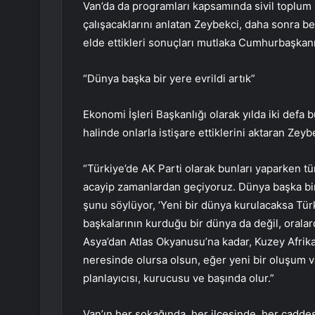
Van’da da programları kapsamında sivil toplum ku
çalışacaklarını anlatan Zeybekci, daha sonra beli
elde ettikleri sonuçları mutlaka Cumhurbaşkanı 
“Dünya başka bir yere evrildi artık”
Ekonomi İşleri Başkanlığı olarak yılda iki defa b
halinde onlarla istişare ettiklerini aktaran Zey
“Türkiye’de AK Parti olarak bunları yaparken t
acayip zamanlardan geçiyoruz. Dünya başka bir 
şunu söylüyor, ‘Yeni bir dünya kurulacaksa Türk
başkalarının kurduğu bir dünya da değil, orala
Asya’dan Atlas Okyanusu’na kadar, Kuzey Afrik
neresinde olursa olsun, eğer yeni bir oluşum 
planlayıcısı, kurucusu ve başında olur.”
Van’ın her sokağında, her ilçesinde, her caddesi