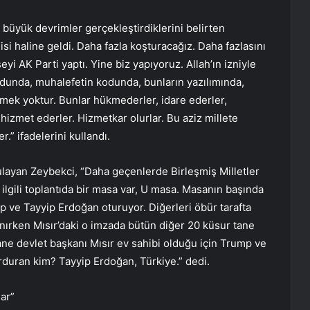
ok büyük devrimler gerçekleştirdiklerini belirten
i haline geldi. Daha fazla koşturacağız. Daha fazlasını
i AK Parti yaptı. Yine biz yapıyoruz. Allah’ın izniyle
dunda, muhalefetin kodunda, bunların yazılımında,
mek yoktur. Bunlar hükmederler, idare ederler,
hizmet ederler. Hizmetkar olurlar. Bu aziz millete
r.” ifadelerini kullandı.
layan Zeybekci, “Daha geçenlerde Birleşmiş Milletler
 ilgili toplantıda bir masa var, U masa. Masanın başında
p ve Tayyip Erdoğan oturuyor. Diğerleri öbür tarafta
anırken Mısır’daki o imzada bütün diğer 20 küsur tane
ane devlet başkanı Mısır ev sahibi olduğu için Trump ve
rduran kim? Tayyip Erdoğan, Türkiye.” dedi.
ar”