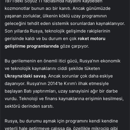
1971’deki Soyuz 11 faciasında hayatını kaybeden
kozmonotlar bunun acı bir kanıtı. Ancak günümüzde
yaşanan zorluklar, ülkenin köklü uzay programının
geleceğini tehdit eden sistemik sorunlardan kaynaklanıyor.
Son yıllarda Rusya, teknolojik gelişimde rakiplerinin
gerisinde kaldı ve bu durum en çok
roket motoru
geliştirme programlarında
göze çarpıyor.
Bu gerilemenin en önemli itici gücü, Rusya’nın ekonomik
ve teknolojik kaynaklarını ciddi şekilde tüketen
Ukrayna’daki savaş
. Ancak sorunlar çok daha eskiye
dayanıyor. Rusya’nın 2014’te Kırım’ı ilhak etmesiyle
başlayan Batı yaptırımları, uzay sanayisini ağır bir darbe
vurdu. Teknoloji ve finans kaynaklarına erişimin kesilmesi,
sektörü derinden sarstı.
Rusya, bu durumu aşmak için programını kendi kendine
yeterli hale getirmeye çalışsa da, özellikle mikroçip gibi