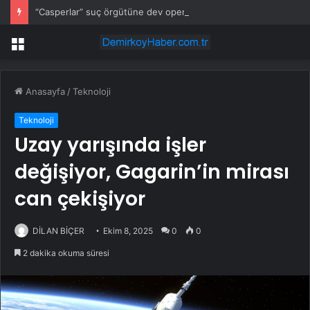
“Casperlar” suç örgütüne dev operasyon! 151 şüpheli hakkında dava açıldı
Menü
Anasayfa
/
Teknoloji
Teknoloji
Uzay yarışında işler
değişiyor, Gagarin’in mirası
can çekişiyor
DİLAN BİÇER
Ekim 8, 2025
0
0
2 dakika okuma süresi