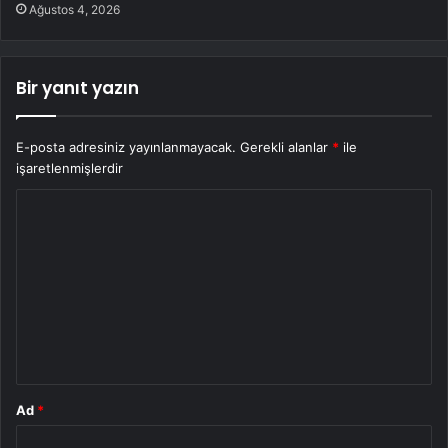
Ağustos 4, 2026
Bir yanıt yazın
E-posta adresiniz yayınlanmayacak.
Gerekli alanlar
*
ile
işaretlenmişlerdir
Y
o
r
u
m
*
Ad
*