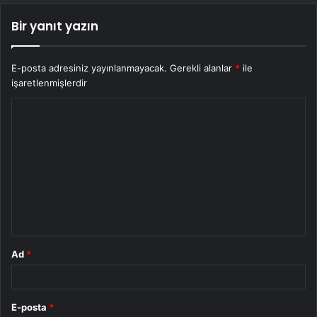
Bir yanıt yazın
E-posta adresiniz yayınlanmayacak.
Gerekli alanlar
*
ile
işaretlenmişlerdir
Y
o
r
u
m
*
Ad
*
E-posta
*