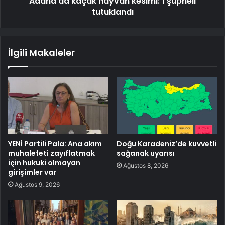
Adana'da kaçak hayvan kesimi: 1 şüpheli
tutuklandı
İlgili Makaleler
YENİ Partili Pala: Ana akım
Doğu Karadeniz’de kuvvetli
muhalefeti zayıflatmak
sağanak uyarısı
için hukuki olmayan
Ağustos 8, 2026
girişimler var
Ağustos 9, 2026