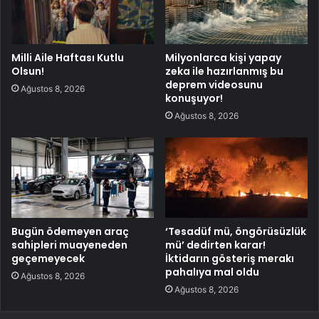
Milli Aile Haftası Kutlu
Milyonlarca kişi yapay
Olsun!
zeka ile hazırlanmış bu
deprem videosunu
Ağustos 8, 2026
konuşuyor!
Ağustos 8, 2026
Bugün ödemeyen araç
‘Tesadüf mü, öngörüsüzlük
sahipleri muayeneden
mü’ dedirten karar!
geçemeyecek
İktidarın gösteriş merakı
pahalıya mal oldu
Ağustos 8, 2026
Ağustos 8, 2026