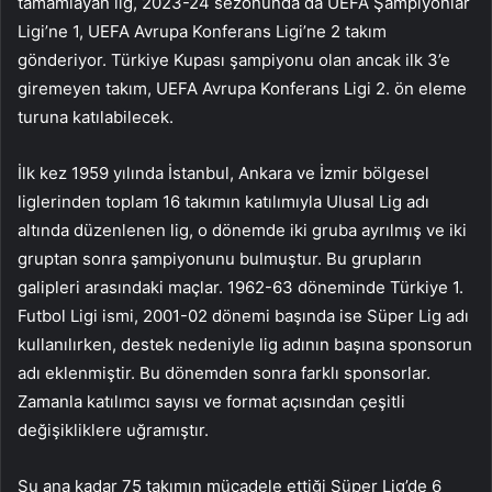
tamamlayan lig, 2023-24 sezonunda da UEFA Şampiyonlar
Ligi’ne 1, UEFA Avrupa Konferans Ligi’ne 2 takım
gönderiyor. Türkiye Kupası şampiyonu olan ancak ilk 3’e
giremeyen takım, UEFA Avrupa Konferans Ligi 2. ön eleme
turuna katılabilecek.
İlk kez 1959 yılında İstanbul, Ankara ve İzmir bölgesel
liglerinden toplam 16 takımın katılımıyla Ulusal Lig adı
altında düzenlenen lig, o dönemde iki gruba ayrılmış ve iki
gruptan sonra şampiyonunu bulmuştur. Bu grupların
galipleri arasındaki maçlar. 1962-63 döneminde Türkiye 1.
Futbol Ligi ismi, 2001-02 dönemi başında ise Süper Lig adı
kullanılırken, destek nedeniyle lig adının başına sponsorun
adı eklenmiştir. Bu dönemden sonra farklı sponsorlar.
Zamanla katılımcı sayısı ve format açısından çeşitli
değişikliklere uğramıştır.
Şu ana kadar 75 takımın mücadele ettiği Süper Lig’de 6