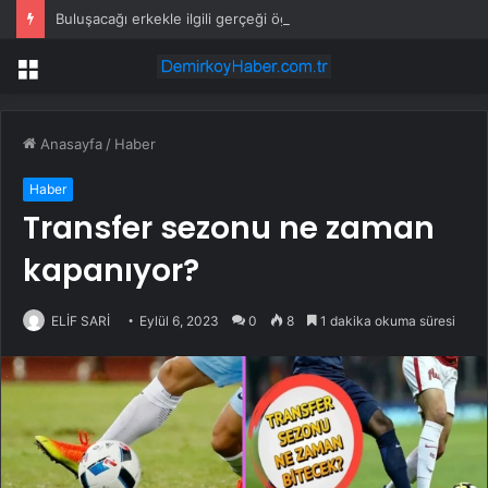
Buluşacağı erkekle ilgili gerçeği öğrenen kadından tepki çeken hareket
Menü
Anasayfa
/
Haber
Haber
Transfer sezonu ne zaman
kapanıyor?
ELİF SARİ
Eylül 6, 2023
0
8
1 dakika okuma süresi