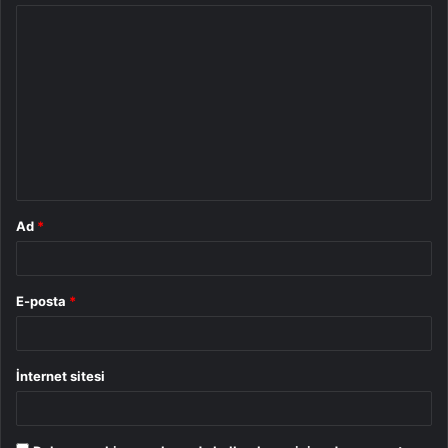
Y
o
r
u
m
*
Ad
*
E-posta
*
İnternet sitesi