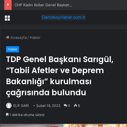
CHP Kadın Kolları Genel Başkanı Gülsever: “Aslolan Kişiler Değil, CHP’dir”
Menü
Anasayfa
/
Haber
Haber
TDP Genel Başkanı Sarıgül,
“Tabii Afetler ve Deprem
Bakanlığı” kurulması
çağrısında bulundu
ELİF SARİ
Şubat 19, 2023
0
8
1 dakika okuma süresi