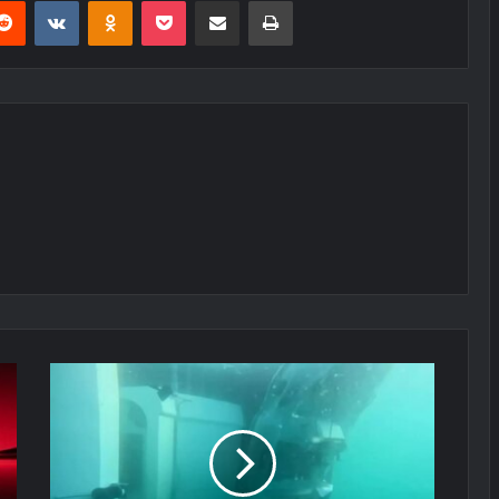
erest
Reddit
VKontakte
Odnoklassniki
Pocket
E-Posta ile paylaş
Yazdır