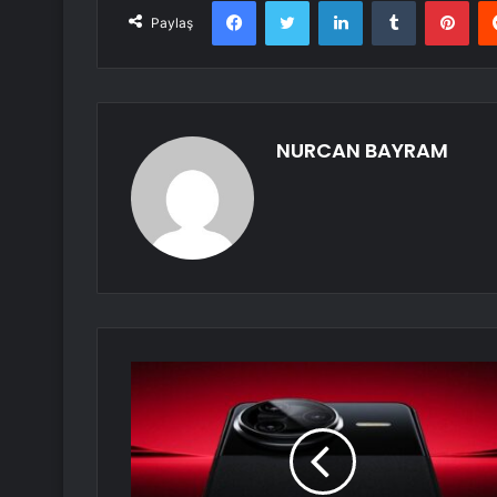
Facebook
Twitter
LinkedIn
Tumblr
Pint
Paylaş
NURCAN BAYRAM