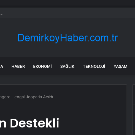
 hissesi 12 Ağustos’taki kazanç açıklamasında %5,4 hareket edebilir
FA
HABER
EKONOMI
SAĞLIK
TEKNOLOJI
YAŞAM
ngoro-Lengai Jeoparkı Açıldı
 Destekli