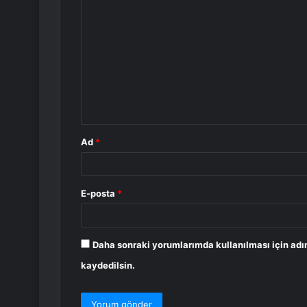
Y
o
r
u
m
*
Ad
*
E-posta
*
Daha sonraki yorumlarımda kullanılması için adı
kaydedilsin.