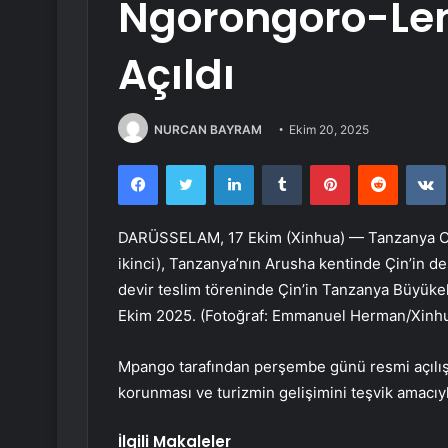
Ngorongoro-Len
Açıldı
NURCAN BAYRAM
Ekim 20, 2025
Facebook
Twitter
LinkedIn
Tumblr
Pinterest
Reddit
DARÜSSELAM, 17 Ekim (Xinhua) — Tanzanya Cu
ikinci), Tanzanya’nın Arusha kentinde Çin’in d
devir teslim töreninde Çin’in Tanzanya Büyükelç
Ekim 2025. (Fotoğraf: Emmanuel Herman/Xinh
Mpango tarafından perşembe günü resmi açılışı y
korunması ve turizmin gelişimini teşvik amacıyla
İlgili Makaleler