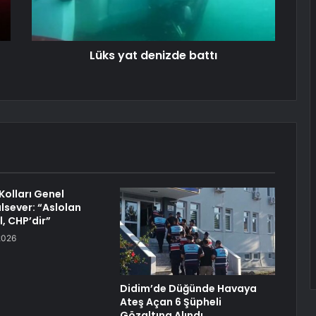
Lüks yat denizde battı
Kolları Genel
lsever: “Aslolan
l, CHP’dir”
2026
Didim’de Düğünde Havaya
Ateş Açan 6 Şüpheli
Gözaltına Alındı