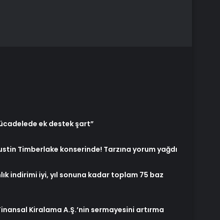
mücadelede ek destek şart”
stin Timberlake konserinde! Tarzına yorum yağdı
lık indirimi iyi, yıl sonuna kadar toplam 75 baz
 Finansal Kiralama A.Ş.’nin sermayesini artırma