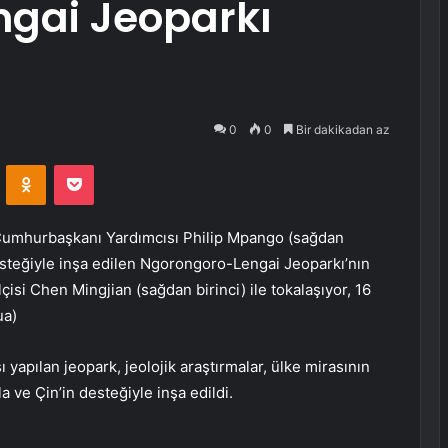
gai Jeoparkı
0
0
Bir dakikadan az
VKontakte
Odnoklassniki
Pocket
mhurbaşkanı Yardımcısı Philip Mpango (sağdan
esteğiyle inşa edilen Ngorongoro-Lengai Jeoparkı’nın
isi Chen Mingjian (sağdan birinci) ile tokalaşıyor, 16
ua)
apılan jeopark, jeolojik araştırmalar, ülke mirasının
 ve Çin’in desteğiyle inşa edildi.