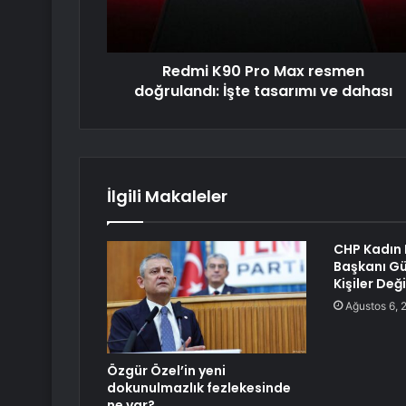
Redmi K90 Pro Max resmen
doğrulandı: İşte tasarımı ve dahası
İlgili Makaleler
CHP Kadın 
Başkanı Gü
Kişiler Deği
Ağustos 6, 
Özgür Özel’in yeni
dokunulmazlık fezlekesinde
ne var?