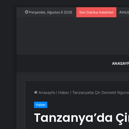
Amcor
Perşembe, Ağustos 6 2026
Son Dakika Haberleri
ANASAY
Anasayfa
/
Haber
/
Tanzanya’da Çin Destekli Ngoro
Haber
Tanzanya’da Çin