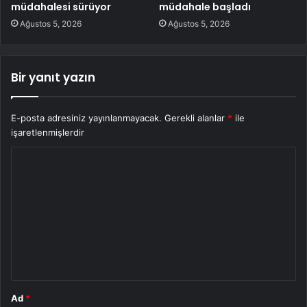
müdahalesi sürüyor
müdahale başladı
Ağustos 5, 2026
Ağustos 5, 2026
Bir yanıt yazın
E-posta adresiniz yayınlanmayacak.
Gerekli alanlar
*
ile
işaretlenmişlerdir
Y
o
r
u
m
*
Ad
*