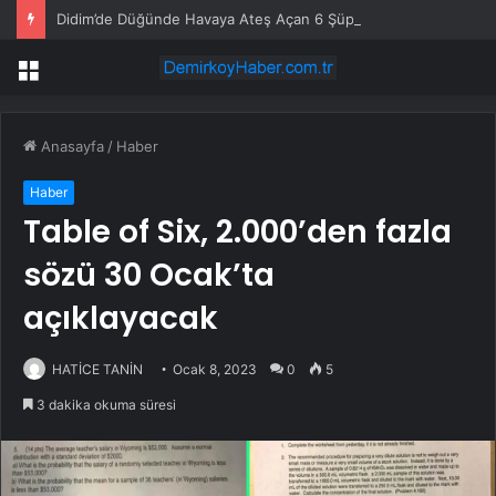
Didim’de Düğünde Havaya Ateş Açan 6 Şüpheli Gözaltına Alındı
Menü
Anasayfa
/
Haber
Haber
Table of Six, 2.000’den fazla
sözü 30 Ocak’ta
açıklayacak
HATİCE TANİN
Ocak 8, 2023
0
5
3 dakika okuma süresi