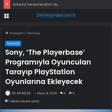
Ankara’yı hareketlendiren iddia: 9 İYİ Partili vekil MHP’ye geçecek
Menü
Anasayfa
/
Teknoloji
Teknoloji
Sony, ‘The Playerbase’
Programıyla Oyuncuları
Tarayıp PlayStation
Oyunlarına Ekleyecek
DİLAN BİÇER
Mayıs 8, 2026
0
0
1 dakika okuma süresi