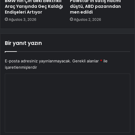
BMW’nin Çin’deki Elektrikli
Polestar’ın satış hacmi
Araç Yarışında Geç Kaldığı
düştü, ABD pazarından
Endişeleri Artıyor
men edildi
Ağustos 3, 2026
Ağustos 2, 2026
Bir yanıt yazın
E-posta adresiniz yayınlanmayacak.
Gerekli alanlar
*
ile
işaretlenmişlerdir
Y
o
r
u
m
*