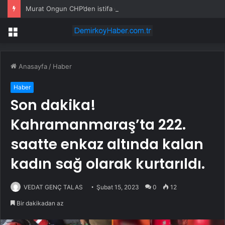
Murat Ongun CHP’den istifa etti
Menü
Anasayfa
/
Haber
Haber
Son dakika!
Kahramanmaraş’ta 222.
saatte enkaz altında kalan
kadın sağ olarak kurtarıldı.
VEDAT GENÇ TALAS
Şubat 15, 2023
0
12
Bir dakikadan az