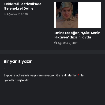
Kırklareli Festivali’nde
Geleneksel Defile
Ağustos 7, 2026
Emine Erdoğan, ‘Şule: Senin
Hikayen’ dizisini övdü
Ağustos 7, 2026
Bir yanıt yazın
E-posta adresiniz yayınlanmayacak.
Gerekli alanlar
*
ile
işaretlenmişlerdir
Y
o
r