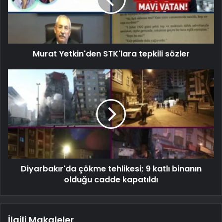
Murat Yetkin'den STK'lara tepkili sözler
Diyarbakır'da çökme tehlikesi; 9 katlı binanın
olduğu cadde kapatıldı
İlgili Makaleler