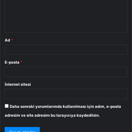
u
m
*
Ad
*
E-posta
*
İnternet sitesi
Daha sonraki yorumlarımda kullanılması için adım, e-posta
adresim ve site adresim bu tarayıcıya kaydedilsin.