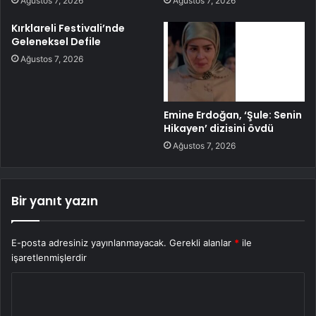
Ağustos 7, 2026
Ağustos 7, 2026
Kırklareli Festivali’nde
Geleneksel Defile
Ağustos 7, 2026
Emine Erdoğan, ‘Şule: Senin
Hikayen’ dizisini övdü
Ağustos 7, 2026
Bir yanıt yazın
E-posta adresiniz yayınlanmayacak.
Gerekli alanlar
*
ile
işaretlenmişlerdir
Y
o