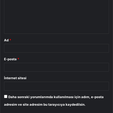
r
u
m
*
Ad
*
E-posta
*
İnternet sitesi
Daha sonraki yorumlarımda kullanılması için adım, e-posta
adresim ve site adresim bu tarayıcıya kaydedilsin.