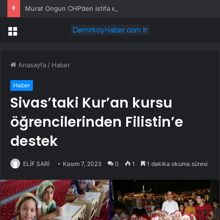
Murat Ongun CHP’den istifa etti
Menü
Anasayfa
/
Haber
Haber
Sivas’taki Kur’an kursu
öğrencilerinden Filistin’e
destek
ELİF SARİ
Kasım 7, 2023
0
1
1 dakika okuma süresi