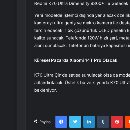
Redmi K70 Ultra Dimensity 9300+ ile Gelecek
Yeni modelde işlemci dışında yer alacak özellik
kamerayı ultra geniş ve makro kamera ile dest
tercih edecek. 1.5K çözünürlük OLED panelin kul
kalite sunacak. Telefonda 120W hızlı şarj, met
alanı sunulacak. Telefonun batarya kapasitesi
Küresel Pazarda Xiaomi 14T Pro Olacak
K70 Ultra Çin’de satışa sunulacak olsa da mode
adlandırılacak. Üstelik bu versiyonda K70 Ultra
bekleniyor.
Facebook
Twitter
LinkedIn
Tumblr
Pint
Paylaş