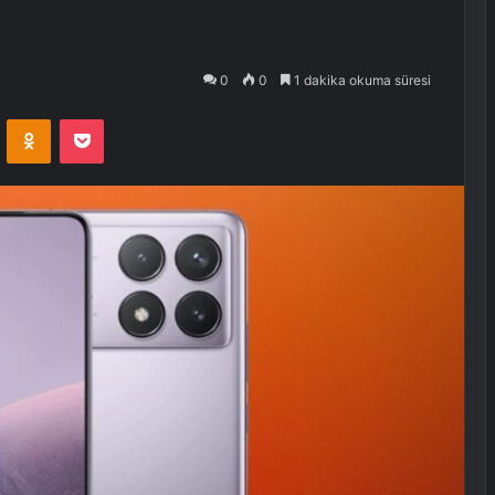
0
0
1 dakika okuma süresi
VKontakte
Odnoklassniki
Pocket