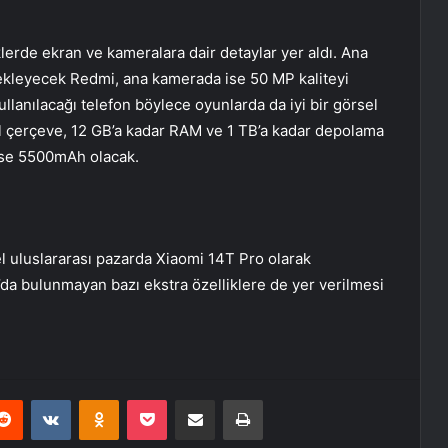
lerde ekran ve kameralara dair detaylar yer aldı. Ana
ekleyecek Redmi, ana kamerada ise 50 MP kaliteyi
lanılacağı telefon böylece oyunlarda da iyi bir görsel
al çerçeve, 12 GB’a kadar RAM ve 1 TB’a kadar depolama
 ise 5500mAh olacak.
l uluslararası pazarda Xiaomi 14T Pro olarak
’da bulunmayan bazı ekstra özelliklere de yer verilmesi
erest
Reddit
VKontakte
Odnoklassniki
Pocket
E-Posta ile paylaş
Yazdır