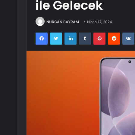
ile Gelecek
NURCAN BAYRAM
Nisan 17, 2024
Facebook
Twitter
LinkedIn
Tumblr
Pinterest
Reddit