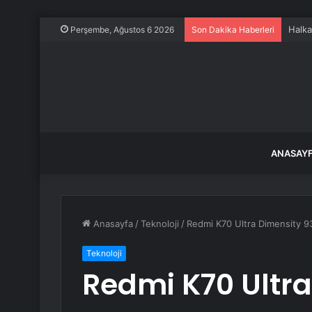
Halka 
Perşembe, Ağustos 6 2026
Son Dakika Haberleri
ANASAY
Anasayfa
/
Teknoloji
/
Redmi K70 Ultra Dimensity 9
Teknoloji
Redmi K70 Ultr