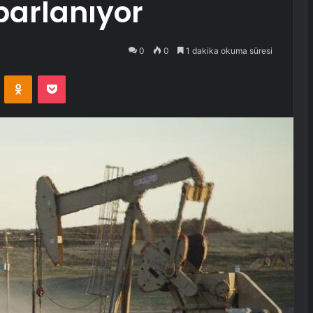
parlanıyor
0
0
1 dakika okuma süresi
VKontakte
Odnoklassniki
Pocket