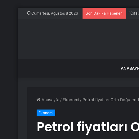
“Casp
Cumartesi, Ağustos 8 2026
Son Dakika Haberleri
ANASAY
Anasayfa
/
Ekonomi
/
Petrol fiyatları Orta Doğu end
Ekonomi
Petrol fiyatları