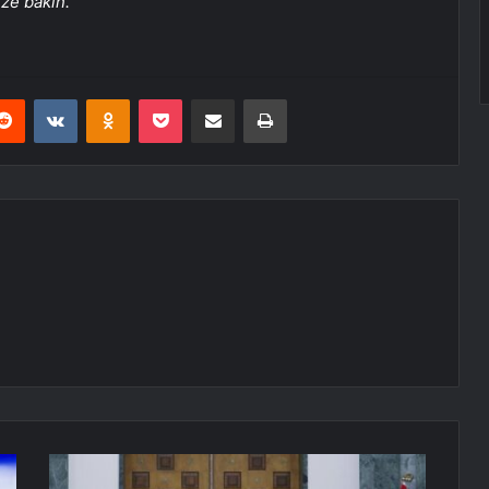
üze bakın.
erest
Reddit
VKontakte
Odnoklassniki
Pocket
E-Posta ile paylaş
Yazdır