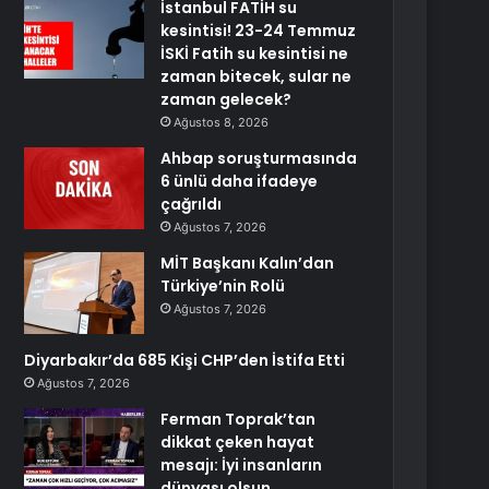
İstanbul FATİH su
kesintisi! 23-24 Temmuz
İSKİ Fatih su kesintisi ne
zaman bitecek, sular ne
zaman gelecek?
Ağustos 8, 2026
Ahbap soruşturmasında
6 ünlü daha ifadeye
çağrıldı
Ağustos 7, 2026
MİT Başkanı Kalın’dan
Türkiye’nin Rolü
Ağustos 7, 2026
Diyarbakır’da 685 Kişi CHP’den İstifa Etti
Ağustos 7, 2026
Ferman Toprak’tan
dikkat çeken hayat
mesajı: İyi insanların
dünyası olsun