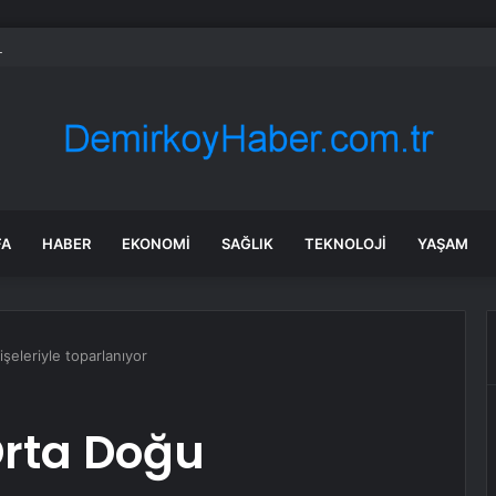
erlar” suç örgütüne dev operasyon! 151 şüpheli hakkında dava açıldı
FA
HABER
EKONOMI
SAĞLIK
TEKNOLOJI
YAŞAM
işeleriyle toparlanıyor
 Orta Doğu