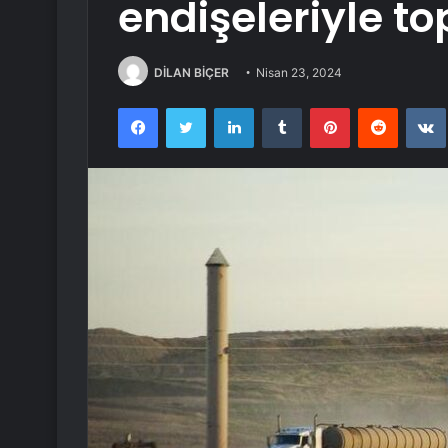
endişeleriyle to
DİLAN BİÇER
Nisan 23, 2024
Facebook
Twitter
LinkedIn
Tumblr
Pinterest
Reddit