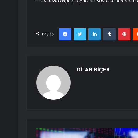
Daha fazla bilgi için Şart ve Koşullar bölümüm
Facebook
Twitter
LinkedIn
Tumblr
Pint
Paylaş
DİLAN BİÇER