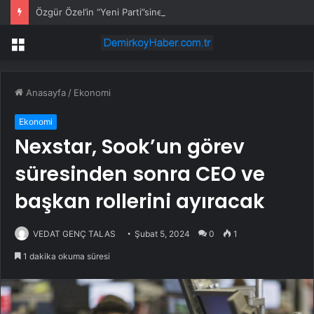
Özgür Özel’in “Yeni Parti”sine Kılıçdaroğlu’ndan ilk yorum
Menü
Anasayfa
/
Ekonomi
Ekonomi
Nexstar, Sook’un görev
süresinden sonra CEO ve
başkan rollerini ayıracak
VEDAT GENÇ TALAS
Şubat 5, 2024
0
1
1 dakika okuma süresi