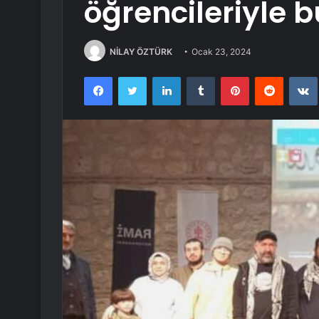
öğrencileriyle 
NİLAY ÖZTÜRK
Ocak 23, 2024
Facebook
Twitter
LinkedIn
Tumblr
Pinterest
Reddit