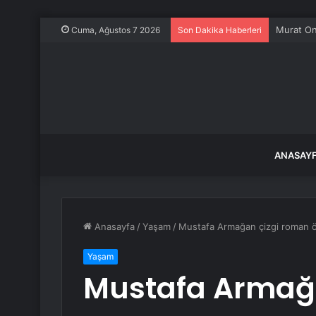
Murat On
Cuma, Ağustos 7 2026
Son Dakika Haberleri
ANASAY
Anasayfa
/
Yaşam
/
Mustafa Armağan çizgi roman öğ
Yaşam
Mustafa Armağ