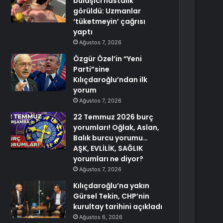
bulaşıcı hastalık
görüldü: Uzmanlar
‘tüketmeyin’ çağrısı
yaptı
Ağustos 7, 2026
Özgür Özel’in “Yeni
Parti”sine
Kılıçdaroğlu’ndan ilk
yorum
Ağustos 7, 2026
22 Temmuz 2026 burç
yorumları! Oğlak, Aslan,
Balık burcu yorumu…
AŞK, EVLİLİK, SAĞLIK
yorumları ne diyor?
Ağustos 7, 2026
Kılıçdaroğlu’na yakın
Gürsel Tekin, CHP’nin
kurultay tarihini açıkladı
Ağustos 6, 2026