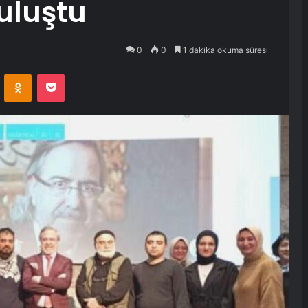
buluştu
0
0
1 dakika okuma süresi
VKontakte
Odnoklassniki
Pocket