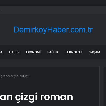
gun CHP’den istifa etti
FA
HABER
EKONOMI
SAĞLIK
TEKNOLOJI
YAŞAM
rencileriyle buluştu
an çizgi roman