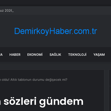
z 2026 burç yorumları! Oğlak, Aslan, Balık burcu yorumu… AŞK, EVLİLİK
FA
HABER
EKONOMI
SAĞLIK
TEKNOLOJI
YAŞAM
 oldu! Altılı tablonun durumu değişecek mi?
n sözleri gündem