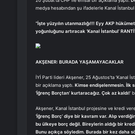
20 Şubat’ta CHP ile emsal bir açıklama yaptı.
D
medya hesabından şu ifadelerle Kanal İstanbul 
“İşte yüzyılın utanmazlığı!!! Eyy AKP hükümeti
yoğunluğunu artıracak ‘Kanal İstanbul’ RANT
AKŞENER: BURADA YAŞAMAYACAKLAR
İYİ Parti lideri Akşener, 25 Ağustos’ta ‘Kanal 
bir açıklama yaptı.
Kimse endişelenmesin. İlk 
‘İğrenç Borçtan’ kurtaracağız. Çok az kaldı!
‘ 
Akşener, Kanal İstanbul projesine ve kredi ver
‘İğrenç Borç’ diye bir kavram var. Alıp verdiği
bu ülkeye borç değil. Bireylerin aldığı bir kr
Bunu açıkça söyledim. Burada bir kez daha s