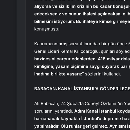
alıyorsa ve siz iklim krizinin bu kadar konuş
edecekseniz ve bunun ihalesi açılacaksa, o i
bilmesini istiyorum. Bu ihaleye kimse girmey
konuşmuştu.
Kahramanmaraş sarsıntılarından bir gün önce 5
Genel Lideri Kemal Kılıçdaroğlu, şunları söyled
hazinesini çarçur edenlerden, 418 milyar dola
kimliğine, yaşam biçimine saygı duyarak barı
inadına birlikte yaşarız
” sözlerini kullandı.
BABACAN: KANAL İSTANBUL’A GÖNDERİLEC
Ali Babacan, 24 Şubat’ta Cüneyt Özdemir’in Yo
sorularını yanıtladı.
Adını Kanal İstanbul koydul
harcanacak kaynakla İstanbul’u depreme hazı
yapılmalıdır. Ölü ruhlar geri gelmez. Aynısını