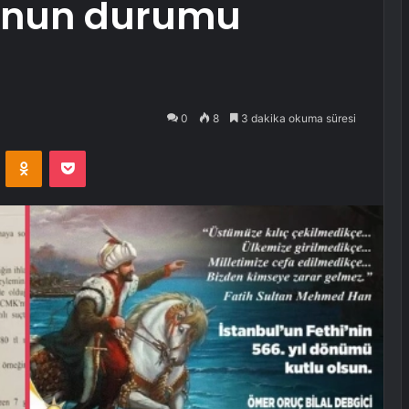
blonun durumu
0
8
3 dakika okuma süresi
VKontakte
Odnoklassniki
Pocket