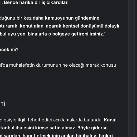
. Bence harika bir iş çıkardılar.
e olduğunu bir kez daha kamuoyunun gündemine
uşturarak, konut alanı açarak kentsel dönüşümü dolaylı
bulluyu yeni binalarla o bölgeye getirebilirsiniz.”
ecek mi?
bul’da muhalefetin durumunun ne olacağı merak konusu
Tİ
jesiyle ilgili tehdit edici açıklamalarda bulundu.
Kanal
tanbul ihalesini kimse satın almaz. Böyle giderse
ışarıdan ihanet etmek için açılan bir ihaleyi birileri