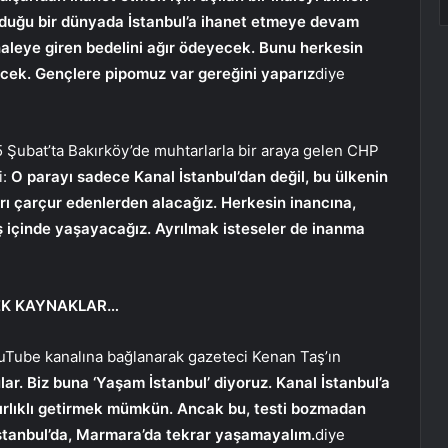
ulduğu bir dünyada İstanbul’a ihanet etmeye devam
haleye giren bedelini ağır ödeyecek. Bunu herkesin
ecek. Gençlere pipomuz var gereğini yaparız
diye
 Şubat’ta Bakırköy’de muhtarlarla bir araya gelen CHP
i:
O parayı sadece Kanal İstanbul’dan değil, bu ülkenin
rı çarçur edenlerden alacağız. Herkesin inancına,
ş içinde yaşayacağız. Ayrılmak isteseler de inanma
EK KAYNAKLAR…
uTube kanalına bağlanarak gazeteci Kenan Taş’ın
ar. Biz buna ‘Yaşam İstanbul’ diyoruz. Kanal İstanbul’a
rlıklı getirmek mümkün. Ancak bu, testi bozmadan
 İstanbul’da, Marmara’da tekrar yaşamayalım.
diye