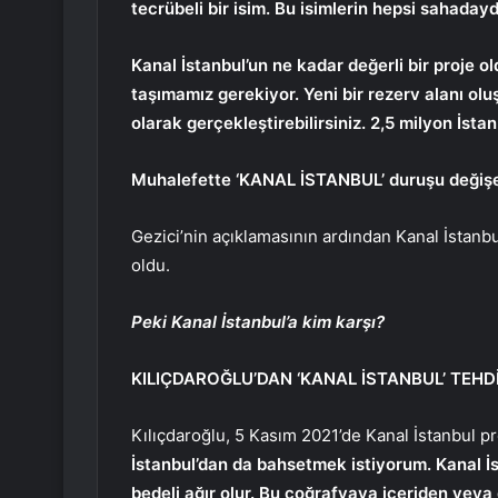
tecrübeli bir isim. Bu isimlerin hepsi sahadaydı
Kanal İstanbul’un ne kadar değerli bir proj
taşımamız gerekiyor. Yeni bir rezerv alanı ol
olarak gerçekleştirebilirsiniz. 2,5 milyon İstan
Muhalefette ‘KANAL İSTANBUL’ duruşu değiş
Gezici’nin açıklamasının ardından Kanal İstan
oldu.
Peki Kanal İstanbul’a kim karşı?
KILIÇDAROĞLU’DAN ‘KANAL İSTANBUL’ TEHDİ
Kılıçdaroğlu, 5 Kasım 2021’de Kanal İstanbul pro
İstanbul’dan da bahsetmek istiyorum. Kanal İs
bedeli ağır olur. Bu coğrafyaya içeriden veya d