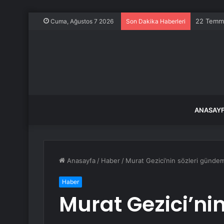
22 Temmu
Cuma, Ağustos 7 2026
Son Dakika Haberleri
ANASAY
Anasayfa
/
Haber
/
Murat Gezici’nin sözleri gündem
Haber
Murat Gezici’ni