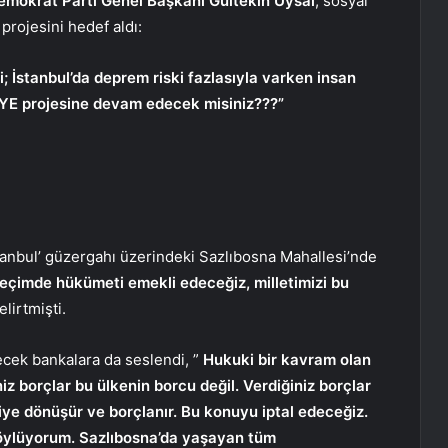
emokrat Parti Genel Başkanı Gültekin Uysal
, sosyal
projesini hedef aldı:
; İstanbul’da deprem riski fazlasıyla varken insan
İYE projesine devam edecek misiniz???”
İstanbul’ güzergahı üzerindeki Sazlıbosna Mahallesi’nde
seçimde hükümeti emekli edeceğiz, milletimizi bu
belirtmişti.
ecek bankalara da seslendi, ”
Hukuki bir kavram olan
niz borçlar bu ülkenin borcu değil. Verdiğiniz borçlar
ediye dönüşür ve borçlanır. Bu konuyu iptal edeceğiz.
öylüyorum. Sazlıbosna’da yaşayan tüm