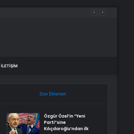
, SAĞLIK yorumları ne diyor?
İLETIŞIM
Son Eklenen
Özgür Özel’in “Yeni
Parti”sine
Kılıçdaroğlu’ndan ilk