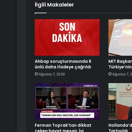
İlgili Makaleler
Ahbap soruşturmasında 6
MİT Başkan
ünlü daha ifadeye çağrıldı
Türkiye’nin
Ağustos 7, 2026
Ağustos 7, 
Ferman Toprak’tan dikkat
Hollanda’d
çeken hayat mesajı: İyi
Tartışıldı