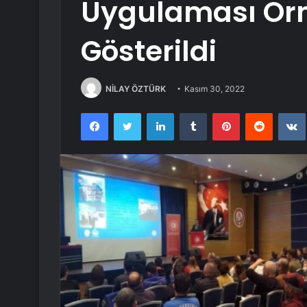
Uygulaması Örn
Gösterildi
NİLAY ÖZTÜRK
Kasım 30, 2022
Facebook
Twitter
LinkedIn
Tumblr
Pinterest
Reddit