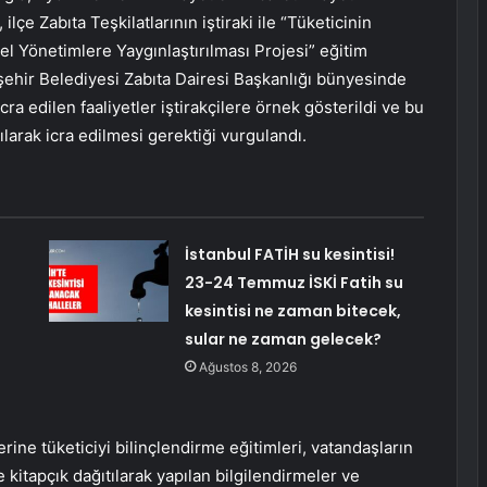
lçe Zabıta Teşkilatlarının iştiraki ile “Tüketicinin
l Yönetimlere Yaygınlaştırılması Projesi” eğitim
hir Belediyesi Zabıta Dairesi Başkanlığı bünyesinde
cra edilen faaliyetler iştirakçilere örnek gösterildi ve bu
ılarak icra edilmesi gerektiği vurgulandı.
İstanbul FATİH su kesintisi!
23-24 Temmuz İSKİ Fatih su
kesintisi ne zaman bitecek,
sular ne zaman gelecek?
Ağustos 8, 2026
rine tüketiciyi bilinçlendirme eğitimleri, vatandaşların
e kitapçık dağıtılarak yapılan bilgilendirmeler ve