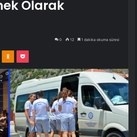
ek Olarak
0
12
1 dakika okuma süresi
VKontakte
Odnoklassniki
Pocket