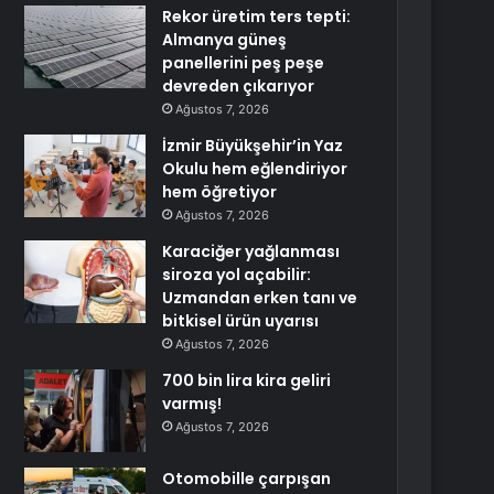
Rekor üretim ters tepti:
Almanya güneş
panellerini peş peşe
devreden çıkarıyor
Ağustos 7, 2026
İzmir Büyükşehir’in Yaz
Okulu hem eğlendiriyor
hem öğretiyor
Ağustos 7, 2026
Karaciğer yağlanması
siroza yol açabilir:
Uzmandan erken tanı ve
bitkisel ürün uyarısı
Ağustos 7, 2026
700 bin lira kira geliri
varmış!
Ağustos 7, 2026
Otomobille çarpışan