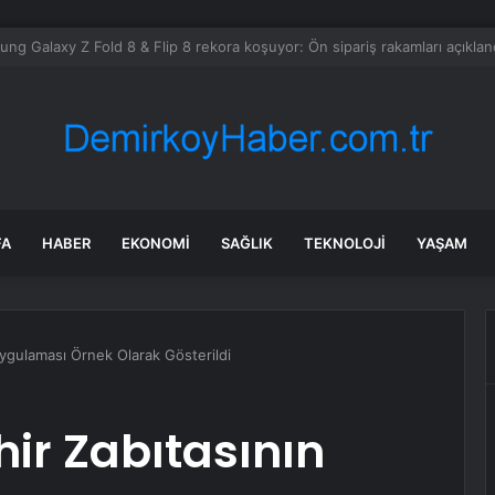
üm Sarı: CHP İçin Üzücü Durum
FA
HABER
EKONOMI
SAĞLIK
TEKNOLOJI
YAŞAM
ygulaması Örnek Olarak Gösterildi
ir Zabıtasının