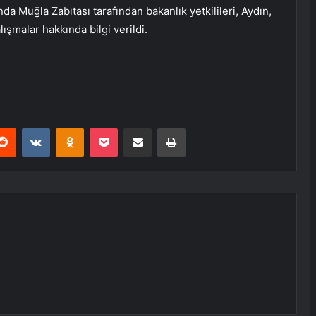
nda Muğla Zabıtası tarafından bakanlık yetkilileri, Aydın,
lışmalar hakkında bilgi verildi.
erest
Reddit
VKontakte
Odnoklassniki
Pocket
E-Posta ile paylaş
Yazdır