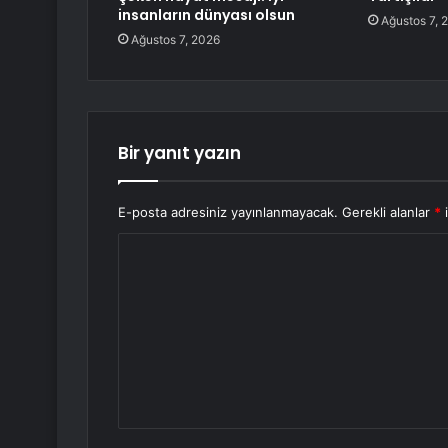
insanların dünyası olsun
Ağustos 7, 
Ağustos 7, 2026
Bir yanıt yazın
E-posta adresiniz yayınlanmayacak.
Gerekli alanlar
*
i
Y
o
r
u
m
*