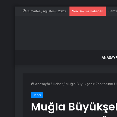
Müsl
Cumartesi, Ağustos 8 2026
Son Dakika Haberleri
ANASAY
Anasayfa
/
Haber
/
Muğla Büyükşehir Zabıtasının U
Haber
Muğla Büyükşeh