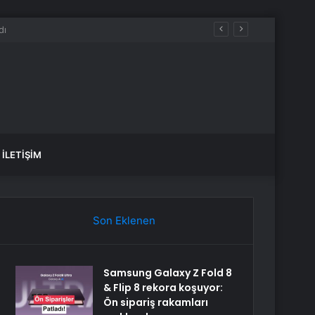
İLETIŞIM
Son Eklenen
Samsung Galaxy Z Fold 8
& Flip 8 rekora koşuyor:
Ön sipariş rakamları