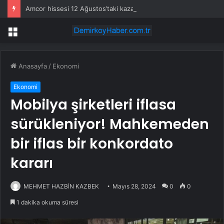
Amcor hissesi 12 Ağustos’taki kazanç açıklamasında %5,4 hareket edebilir
Menü
Anasayfa
/
Ekonomi
Ekonomi
Mobilya şirketleri iflasa
sürükleniyor! Mahkemeden
bir iflas bir konkordato
kararı
MEHMET HAZBİN KAZBEK
Mayıs 28, 2024
0
0
1 dakika okuma süresi