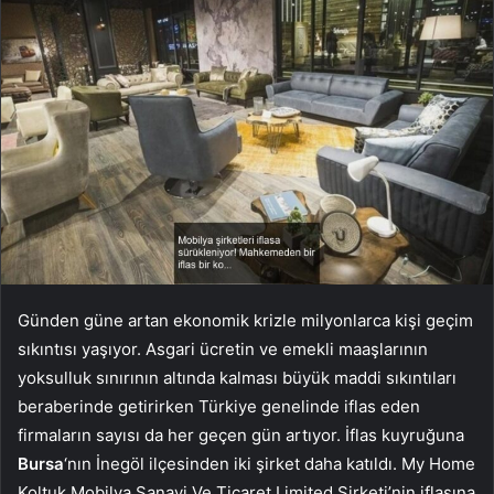
Günden güne artan ekonomik krizle milyonlarca kişi geçim
sıkıntısı yaşıyor. Asgari ücretin ve emekli maaşlarının
yoksulluk sınırının altında kalması büyük maddi sıkıntıları
beraberinde getirirken Türkiye genelinde iflas eden
firmaların sayısı da her geçen gün artıyor. İflas kuyruğuna
Bursa
‘nın İnegöl ilçesinden iki şirket daha katıldı. My Home
Koltuk Mobilya Sanayi Ve Ticaret Limited Şirketi’nin iflasına