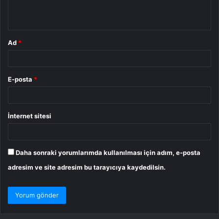
m
*
Ad
*
E-posta
*
İnternet sitesi
Daha sonraki yorumlarımda kullanılması için adım, e-posta
adresim ve site adresim bu tarayıcıya kaydedilsin.