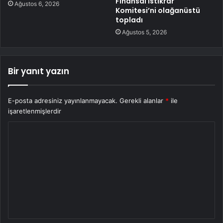
Finansal İstikrar
Ağustos 6, 2026
Komitesi’ni olağanüstü
topladı
Ağustos 5, 2026
Bir yanıt yazın
E-posta adresiniz yayınlanmayacak.
Gerekli alanlar
*
ile
işaretlenmişlerdir
Y
o
r
u
m
*