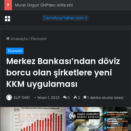
Murat Ongun CHP’den istifa etti
Menü
Anasayfa
/
Ekonomi
Ekonomi
Merkez Bankası’ndan döviz
borcu olan şirketlere yeni
KKM uygulaması
ELİF SARİ
Nisan 1, 2023
0
3
1 dakika okuma süresi