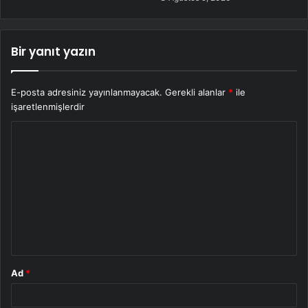
Bir yanıt yazın
E-posta adresiniz yayınlanmayacak.
Gerekli alanlar
*
ile
işaretlenmişlerdir
Y
o
r
u
m
*
Ad
*