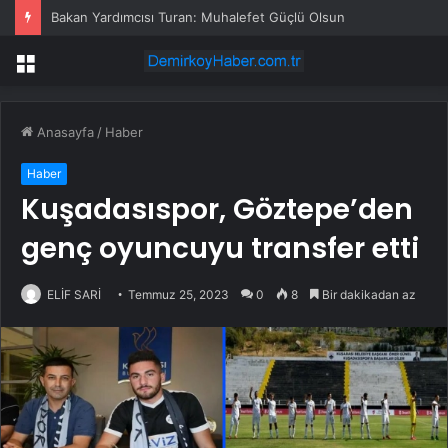
Bakan Yardımcısı Turan: Muhalefet Güçlü Olsun
Menü
Anasayfa
/
Haber
Haber
Kuşadasıspor, Göztepe’den
genç oyuncuyu transfer etti
ELİF SARİ
Temmuz 25, 2023
0
8
Bir dakikadan az