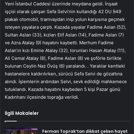
Yeni İstanbul Caddesi üzerinde meydana geldi. İnşaat
işçisi olarak çalışan Sefa Selvi’nin kullandığı 42 DU 949
plakalı otomobil, tramvaydan inip yolun karşısına geçmek
isteyen yayalara çarptı. Kazada yayalar Fadime Aslan (52),
Sultan Aslan (33), kızları Elif Aslan (14), Fadime Aslan (7)
ve Azra Atalay (9) hayatını kaybetti. Merhum Fadime
Aslan’ın kızı Emine Atalay (32), torunları Hasan Atalay (11),
Ali Cemal Atalay (8), Fadime Aslan (8) ve şoförle birlikte
bulunan Ceylin Naz Övüş (6) yaralandı. . Yaralılar kentteki
hastanelere kaldırılırken, sürücü Sefa Selvi de gözaltına
alındı. İşlemlerin ardından Selvi, sevk edildiği mahkemece
tutuklandı. Kazada hayatını kaybeden 5 kişi Pazar günü
Kadınhanı ilçesinde toprağa verildi.
İlgili Makaleler
Ferman Toprak’tan dikkat çeken hayat