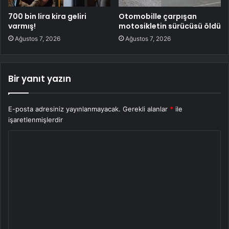
700 bin lira kira geliri
Otomobille çarpışan
varmış!
motosikletin sürücüsü öldü
Ağustos 7, 2026
Ağustos 7, 2026
Bir yanıt yazın
E-posta adresiniz yayınlanmayacak.
Gerekli alanlar
*
ile
işaretlenmişlerdir
Y
o
r
u
m
*