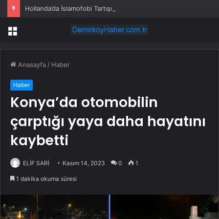
Hollanda’da İslamofobi Tartışıldı
Menü
Anasayfa
/
Haber
Haber
Konya’da otomobilin
çarptığı yaya daha hayatını
kaybetti
ELİF SARİ
Kasım 14, 2023
0
1
1 dakika okuma süresi